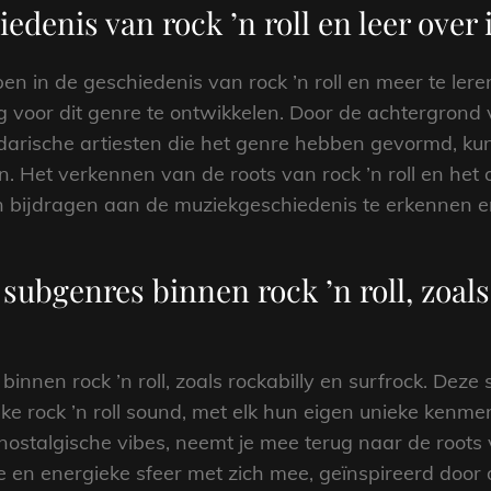
iedenis van rock ’n roll en leer over 
pen in de geschiedenis van rock ’n roll en meer te lere
 voor dit genre te ontwikkelen. Door de achtergrond v
darische artiesten die het genre hebben gevormd, kun
n. Het verkennen van de roots van rock ’n roll en h
n bijdragen aan de muziekgeschiedenis te erkennen e
subgenres binnen rock ’n roll, zoals
innen rock ’n roll, zoals rockabilly en surfrock. Dez
eke rock ’n roll sound, met elk hun eigen unieke kenme
ostalgische vibes, neemt je mee terug naar de roots 
en energieke sfeer met zich mee, geïnspireerd door d