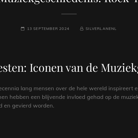
GEPLAATST
NAAMREGEL
BYLINE
13 SEPTEMBER 2024
SILVERLANENL
OP
iesten: Iconen van de Muzie
 decennia lang mensen over de hele wereld inspireert 
conen hebben een blijvende invloed gehad op de muziek
 en gevierd worden.