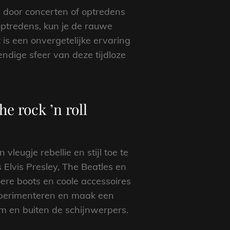
s door concerten of optredens
optredens, kun je de rauwe
is een onvergetelijke ervaring
vendige sfeer van deze tijdloze
e rock ’n roll
vleugje rebellie en stijl toe te
 Elvis Presley, The Beatles en
oere boots en coole accessoires
 experimenteren en maak een
um en buiten de schijnwerpers.