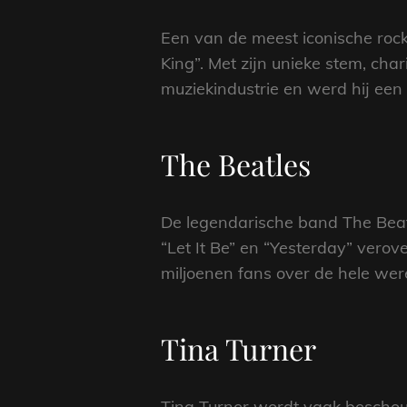
Een van de meest iconische rock ’
King”. Met zijn unieke stem, cha
muziekindustrie en werd hij een c
The Beatles
De legendarische band The Beatles
“Let It Be” en “Yesterday” vero
miljoenen fans over de hele wer
Tina Turner
Tina Turner wordt vaak beschouw