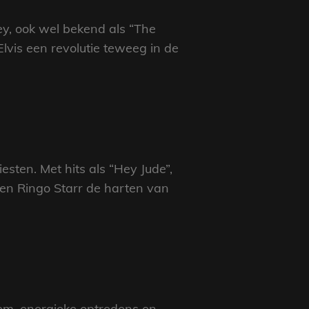
ley, ook wel bekend als “The
Elvis een revolutie teweeg in de
esten. Met hits als “Hey Jude”,
 en Ringo Starr de harten van
tem, energieke optredens en