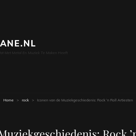
LANE.NL
at Met Metal En Muziek Te Maken Heeft
Home
>
rock
>
Iconen van de Muziekgeschiedenis: Rock ’n Roll Artiesten
Muziekgeschiedenis: Rock ’n