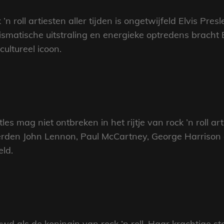
n roll artiesten aller tijden is ongetwijfeld Elvis Pres
rismatische uitstraling en energieke optredens bracht 
ultureel icoon.
 mag niet ontbreken in het rijtje van rock ’n roll arti
verden John Lennon, Paul McCartney, George Harrison
eld.
d als de koningin van rock ’n roll. Haar krachtige s