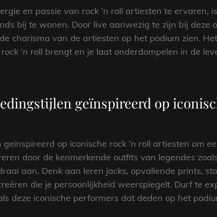
ie en passie van rock ’n roll artiesten te ervaren, i
ds bij te wonen. Door live aanwezig te zijn bij deze 
de charisma van de artiesten op het podium zien. Het 
n rock ’n roll brengt en je laat onderdompelen in de le
dingstijlen geïnspireerd op iconisch
geïnspireerd op iconische rock ’n roll artiesten om een 
ireren door de kenmerkende outfits van legendes zoals
 draai aan. Denk aan leren jacks, opvallende prints, st
 creëren die je persoonlijkheid weerspiegelt. Durf te
oals deze iconische performers dat deden op het podi