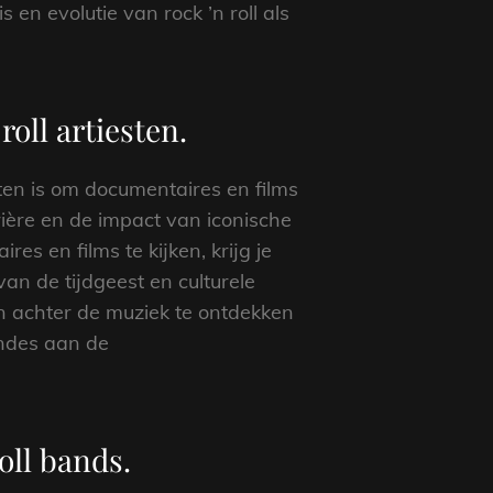
 en evolutie van rock ’n roll als
oll artiesten.
ten is om documentaires en films
rière en de impact van iconische
s en films te kijken, krijg je
an de tijdgeest en culturele
n achter de muziek te ontdekken
endes aan de
oll bands.