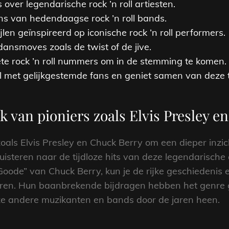
 over legendarische rock ’n roll artiesten.
ns van hedendaagse rock ’n roll bands.
len geïnspireerd op iconische rock ’n roll performers.
nsmoves zoals de twist of de jive.
ete rock ’n roll nummers om in de stemming te komen.
oll met gelijkgestemde fans en geniet samen van deze t
k van pioniers zoals Elvis Presley e
als Elvis Presley en Chuck Berry om een dieper inzich
e luisteren naar de tijdloze hits van deze legendarische 
Goode” van Chuck Berry, kun je de rijke geschiedenis e
deren. Hun baanbrekende bijdragen hebben het genr
oze andere muzikanten en bands door de jaren heen.