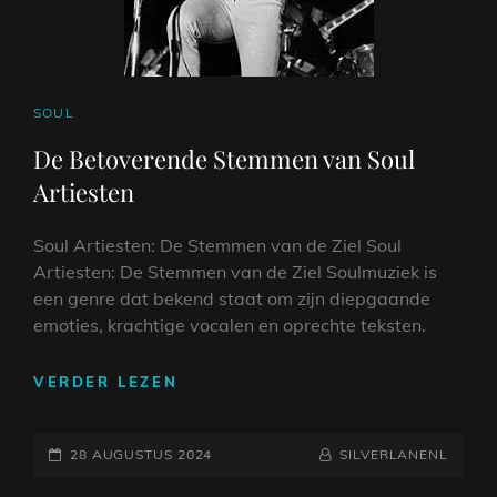
CAT
SOUL
LINKS
De Betoverende Stemmen van Soul
Artiesten
Soul Artiesten: De Stemmen van de Ziel Soul
Artiesten: De Stemmen van de Ziel Soulmuziek is
een genre dat bekend staat om zijn diepgaande
emoties, krachtige vocalen en oprechte teksten.
DE
VERDER LEZEN
BETOVERENDE
STEMMEN
GEPLAATST
VAN
NAAMREGEL
BYLINE
28 AUGUSTUS 2024
SILVERLANENL
SOUL
OP