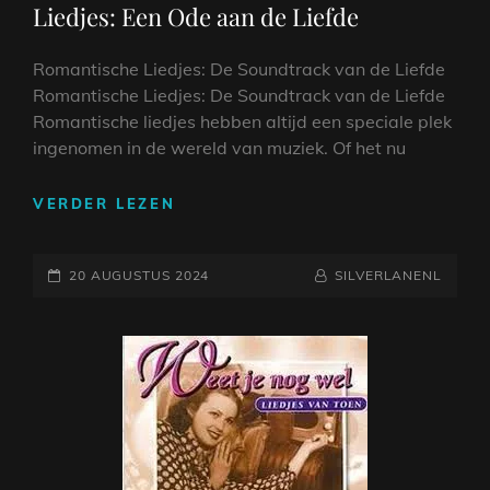
Liedjes: Een Ode aan de Liefde
Romantische Liedjes: De Soundtrack van de Liefde
Romantische Liedjes: De Soundtrack van de Liefde
Romantische liedjes hebben altijd een speciale plek
ingenomen in de wereld van muziek. Of het nu
DE
VERDER LEZEN
BETOVERING
VAN
GEPLAATST
ROMANTISCHE
NAAMREGEL
BYLINE
20 AUGUSTUS 2024
SILVERLANENL
LIEDJES:
OP
EEN
ODE
AAN
DE
LIEFDE