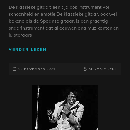
De klassieke gitaar: een tijdloos instrument vol
schoonheid en emotie De klassieke gitaar, ook wel
bekend als de Spaanse gitaar, is een prachtig
snaarinstrument dat al eeuwenlang muzikanten en
luisteraars
DE
VERDER LEZEN
BETOVERENDE
KLANKEN
GEPLAATST
VAN
NAAMREGEL
BYLINE
02 NOVEMBER 2024
SILVERLANENL
DE
OP
KLASSIEKE
GITAAR