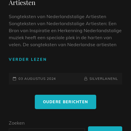
Artiesten
Songteksten van Nederlandstalige Artiesten
Songteksten van Nederlandstalige Artiesten: Een
Bron van Inspiratie en Herkenning Nederlandstalige
muziek heeft een speciale plek in de harten van
velen. De songteksten van Nederlandse artiesten
DE
VERDER LEZEN
BETOVERENDE
WERELD
GEPLAATST
VAN
NAAMREGEL
BYLINE
03 AUGUSTUS 2024
SILVERLANENL
NEDERLANDSTALIGE
OP
SONGTEKSTEN
Berichtnavigatie
EN
OUDERE BERICHTEN
ARTIESTEN
Zoeken