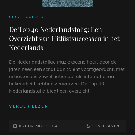
CAT
UNCATEGORIZED
LINKS
De Top 40 Nederlandstalig: Een
Overzicht van Hitlijstsuccessen in het
Nederlands
De Nederlandstalige muziekscene heeft door de
jaren heen een schat aan talent voortgebracht, met
artiesten die zowel nationaal als internationaal
bekendheid hebben verworven. De Top 40
Nederlandstalig biedt een overzicht
DE
VERDER LEZEN
TOP
40
GEPLAATST
NEDERLANDSTALIG:
NAAMREGEL
BYLINE
05 NOVEMBER 2024
SILVERLANENL
EEN
OP