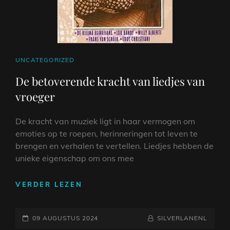
CAT
UNCATEGORIZED
LINKS
De betoverende kracht van liedjes van
vroeger
De kracht van muziek ligt in haar vermogen om
emoties op te roepen, herinneringen tot leven te
brengen en verhalen te vertellen. Liedjes hebben de
unieke eigenschap om ons mee
DE
VERDER LEZEN
BETOVERENDE
KRACHT
GEPLAATST
VAN
NAAMREGEL
BYLINE
09 AUGUSTUS 2024
SILVERLANENL
LIEDJES
OP