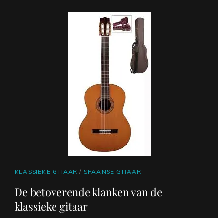
OVERZICHT
VAN
HITLIJSTSUCCESSEN
IN
HET
NEDERLANDS
CAT
KLASSIEKE GITAAR
/
SPAANSE GITAAR
LINKS
De betoverende klanken van de
klassieke gitaar