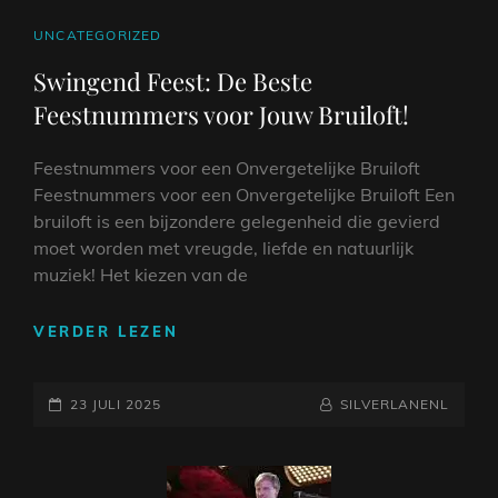
CAT
UNCATEGORIZED
LINKS
Swingend Feest: De Beste
Feestnummers voor Jouw Bruiloft!
Feestnummers voor een Onvergetelijke Bruiloft
Feestnummers voor een Onvergetelijke Bruiloft Een
bruiloft is een bijzondere gelegenheid die gevierd
moet worden met vreugde, liefde en natuurlijk
muziek! Het kiezen van de
SWINGEND
VERDER LEZEN
FEEST:
DE
GEPLAATST
BESTE
NAAMREGEL
BYLINE
23 JULI 2025
SILVERLANENL
FEESTNUMMERS
OP
VOOR
JOUW