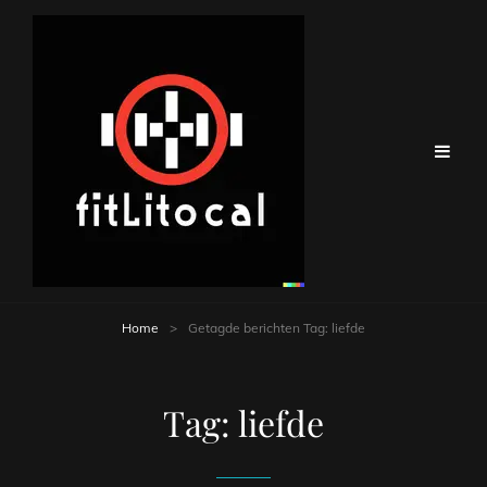
Home
>
Getagde berichten
Tag:
liefde
Tag:
liefde