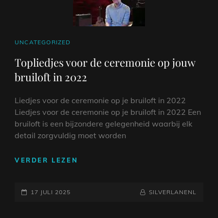
BRUILOFT!
CAT
UNCATEGORIZED
LINKS
Topliedjes voor de ceremonie op jouw
bruiloft in 2022
Liedjes voor de ceremonie op je bruiloft in 2022
Liedjes voor de ceremonie op je bruiloft in 2022 Een
bruiloft is een bijzondere gelegenheid waarbij elk
detail zorgvuldig moet worden
TOPLIEDJES
VERDER LEZEN
VOOR
DE
GEPLAATST
CEREMONIE
NAAMREGEL
BYLINE
17 JULI 2025
SILVERLANENL
OP
OP
JOUW