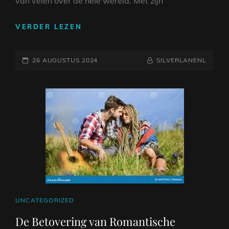
van velen over de hele wereld. Met zijn
DE
VERDER LEZEN
WERELD
VAN
GEPLAATST
COUNTRY
NAAMREGEL
BYLINE
26 AUGUSTUS 2024
SILVERLANENL
ARTIESTEN:
OP
VAN
LEGENDEN
TOT
NIEUWKOMERS
CAT
UNCATEGORIZED
LINKS
De Betovering van Romantische