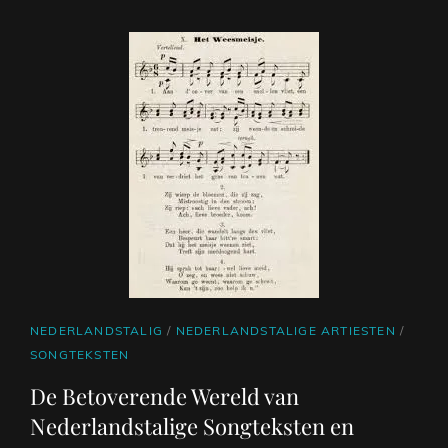
VAN
VROEGER
CAT
NEDERLANDSTALIG
/
NEDERLANDSTALIGE ARTIESTEN
/
LINKS
SONGTEKSTEN
De Betoverende Wereld van
Nederlandstalige Songteksten en