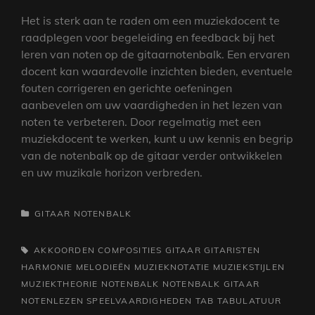
Het is sterk aan te raden om een muziekdocent te
raadplegen voor begeleiding en feedback bij het
leren van noten op de gitaarnotenbalk. Een ervaren
docent kan waardevolle inzichten bieden, eventuele
fouten corrigeren en gerichte oefeningen
aanbevelen om uw vaardigheden in het lezen van
noten te verbeteren. Door regelmatig met een
muziekdocent te werken, kunt u uw kennis en begrip
van de notenbalk op de gitaar verder ontwikkelen
en uw muzikale horizon verbreden.
CATEGORIEËN
GITAAR
NOTENBALK
TAGS,
AKKOORDEN
COMPOSITIES
GITAAR
GITARISTEN
HARMONIE
MELODIEËN
MUZIEKNOTATIE
MUZIEKSTIJLEN
MUZIEKTHEORIE
NOTENBALK
NOTENBALK GITAAR
NOTENLEZEN
SPEELVAARDIGHEDEN
TAB
TABULATUUR