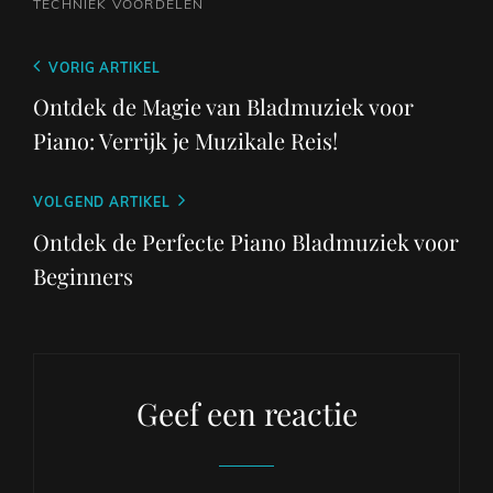
TECHNIEK
VOORDELEN
Berichtnavigatie
Vorig
VORIG ARTIKEL
bericht
Ontdek de Magie van Bladmuziek voor
Piano: Verrijk je Muzikale Reis!
Volgend
VOLGEND ARTIKEL
bericht
Ontdek de Perfecte Piano Bladmuziek voor
Beginners
Geef een reactie