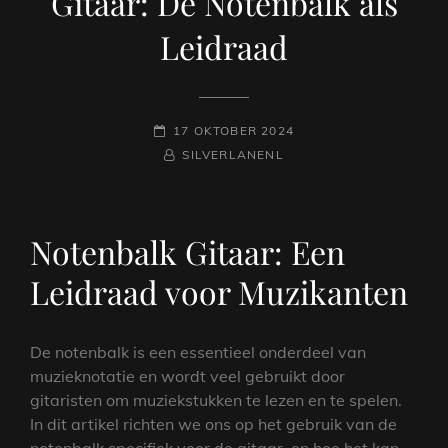
Gitaar: De Notenbalk als
Leidraad
GEPLAATST
17 OKTOBER 2024
OP
NAAMREGEL
BYLINE
SILVERLANENL
Notenbalk Gitaar: Een
Leidraad voor Muzikanten
De notenbalk is een essentieel onderdeel van
muzieknotatie en wordt veel gebruikt door
gitaristen om muziekstukken te lezen en te spelen.
In dit artikel richten we ons op het gebruik van de