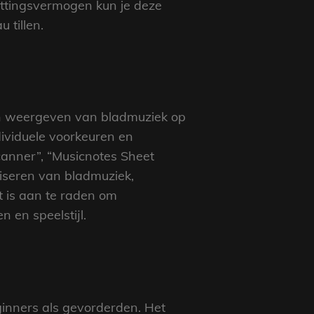
zettingsvermogen kun je deze
 tillen.
 en weergeven van bladmuziek op
ividuele voorkeuren en
canner”, “Musicnotes Sheet
niseren van bladmuziek,
t is aan te raden om
n en speelstijl.
ginners als gevorderden. Het