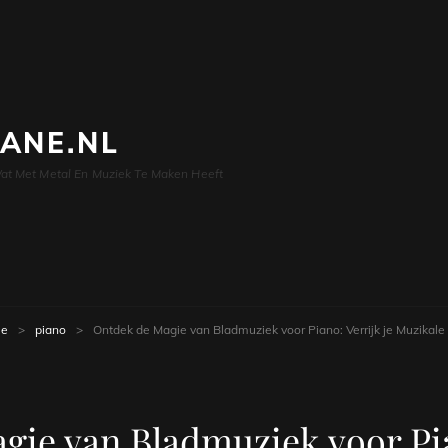
LANE.NL
at Met Metal En Muziek Te Maken Heeft
e
>
piano
>
Ontdek de Magie van Bladmuziek voor Piano: Verrijk je Muzikale 
ie van Bladmuziek voor Pia