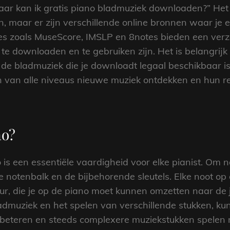
aar kan ik gratis piano bladmuziek downloaden?” Het
n, maar er zijn verschillende online bronnen waar je 
es zoals MuseScore, IMSLP en 8notes bieden een verza
s te downloaden en te gebruiken zijn. Het is belangrij
f de bladmuziek die je downloadt legaal beschikbaar i
 van alle niveaus nieuwe muziek ontdekken en hun re
no?
 is een essentiële vaardigheid voor elke pianist. Om 
de notenbalk en de bijbehorende sleutels. Elke noot o
ur, die je op de piano moet kunnen omzetten naar de j
admuziek en het spelen van verschillende stukken, ku
rbeteren en steeds complexere muziekstukken spelen