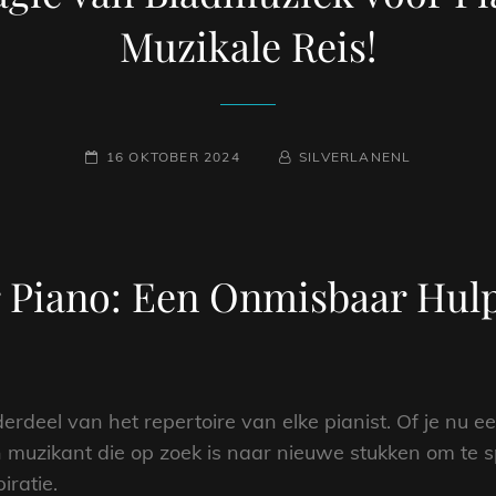
Muzikale Reis!
GEPLAATST
NAAMREGEL
BYLINE
16 OKTOBER 2024
SILVERLANENL
OP
 Piano: Een Onmisbaar Hul
erdeel van het repertoire van elke pianist. Of je nu e
 muzikant die op zoek is naar nieuwe stukken om te s
iratie.