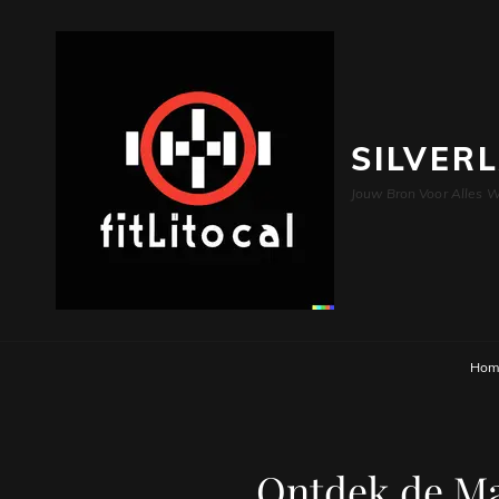
SILVER
Jouw Bron Voor Alles W
Hom
Ontdek de Mag