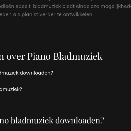
ieën speelt, bladmuziek biedt eindeloze mogelijkhede
eden als pianist verder te ontwikkelen.
en over Piano Bladmuziek
ladmuziek downloaden?
admuziek?
iano bladmuziek downloaden?