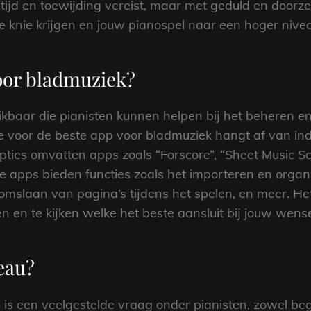
t tijd en toewijding vereist, maar met geduld en door
 knie krijgen en jouw pianospel naar een hoger niveau
voor bladmuziek?
hikbaar die pianisten kunnen helpen bij het beheren
e voor de beste app voor bladmuziek hangt af van ind
ties omvatten apps zoals “Forscore”, “Sheet Music S
ze apps bieden functies zoals het importeren en orga
mslaan van pagina’s tijdens het spelen, en meer. He
n en te kijken welke het beste aansluit bij jouw wense
eau?
 is een veelgestelde vraag onder pianisten, zowel be