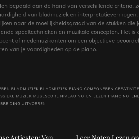
en bepaald aan de hand van verschillende criteria, 
vaardigheid van bladmuziek en interpretatievermogen
kijken naar de moeilijkheidsgraad van de stukken die 
llende speeltechnieken en muzikale concepten. Het is 
cent of medemuzikanten om een objectieve beoordeling
en van je vaardigheden op de piano.
EREN
BLADMUZIEK
BLADMUZIEK PIANO
COMPONEREN
CREATIVITE
SSIEKE MUZIEK
MUSESCORE
NIVEAU
NOTEN LEZEN PIANO
NOTEN
TBREIDING
UITVOEREN
Volgend
bericht
se Artiesten: Van
Leer Noten Lezen op 