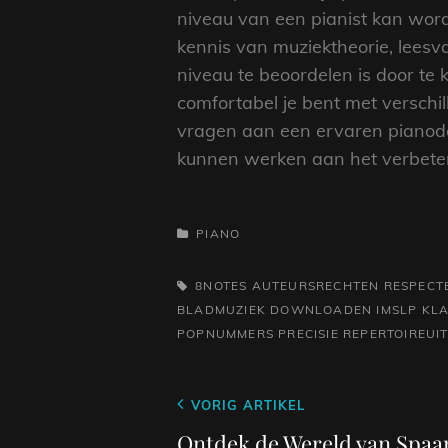
niveau van een pianist kan word
kennis van muziektheorie, lees
niveau te beoordelen is door te 
comfortabel je bent met verschi
vragen aan een ervaren pianodo
kunnen werken aan het verbeter
CATEGORIEËN
PIANO
TAGS,
8NOTES
AUTEURSRECHTEN RESPECT
BLADMUZIEK DOWNLOADEN
IMSLP
KLA
POPNUMMERS
PRECISIE
REPERTOIREUI
Berichtnavigatie
Vorig
VORIG ARTIKEL
bericht
Ontdek de Wereld van Spaan