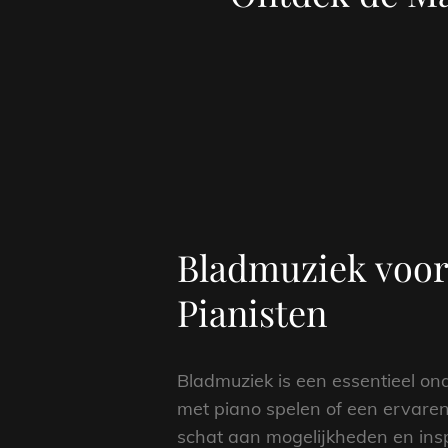
Bladmuziek voor
Pianisten
Bladmuziek is een essentieel ond
met piano spelen of een ervaren
schat aan mogelijkheden en insp