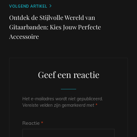
Volgend
VOLGEND ARTIKEL
bericht
Ontdek de Stijlvolle Wereld van
Gitaarbanden: Kies Jouw Perfecte
Accessoire
Geef een reactie
Het e-mailadres wordt niet gepubliceerd.
Vereiste velden zijn gemarkeerd met
*
Reactie
*