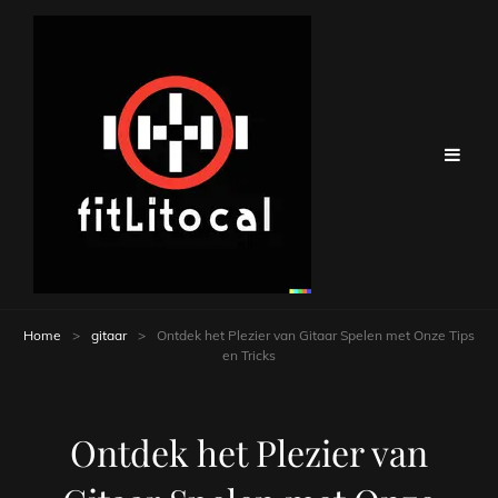
Home
>
gitaar
>
Ontdek het Plezier van Gitaar Spelen met Onze Tips
en Tricks
Ontdek het Plezier van