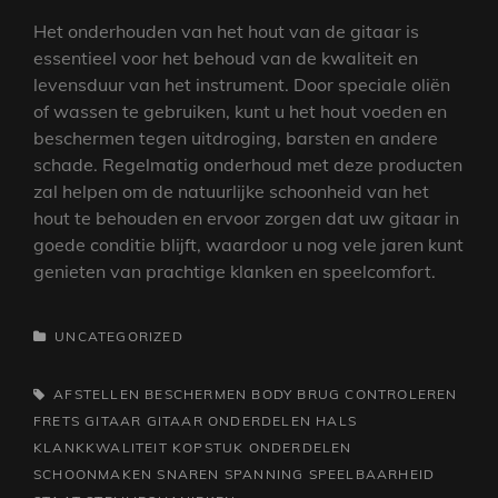
Het onderhouden van het hout van de gitaar is
essentieel voor het behoud van de kwaliteit en
levensduur van het instrument. Door speciale oliën
of wassen te gebruiken, kunt u het hout voeden en
beschermen tegen uitdroging, barsten en andere
schade. Regelmatig onderhoud met deze producten
zal helpen om de natuurlijke schoonheid van het
hout te behouden en ervoor zorgen dat uw gitaar in
goede conditie blijft, waardoor u nog vele jaren kunt
genieten van prachtige klanken en speelcomfort.
CATEGORIEËN
UNCATEGORIZED
TAGS,
AFSTELLEN
BESCHERMEN
BODY
BRUG
CONTROLEREN
FRETS
GITAAR
GITAAR ONDERDELEN
HALS
KLANKKWALITEIT
KOPSTUK
ONDERDELEN
SCHOONMAKEN
SNAREN
SPANNING
SPEELBAARHEID