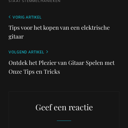
STAAT
STEMMECHANIEKEN
Berichtnavigatie
Vorig
VORIG ARTIKEL
bericht
Tips voor het kopen van een elektrische
gitaar
Volgend
VOLGEND ARTIKEL
bericht
Ontdek het Plezier van Gitaar Spelen met
Onze Tips en Tricks
Geef een reactie