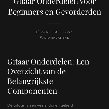
Gitaar Onderdelen voor
Beginners en Gevorderden
GEPLAATST
06 DECEMBER 2024
OP
NAAMREGEL
BYLINE
SILVERLANENL
Gitaar Onderdelen: Een
Overzicht van de
Belangrijkste
Componenten
De gitaar is een veelzijdig en geliefd