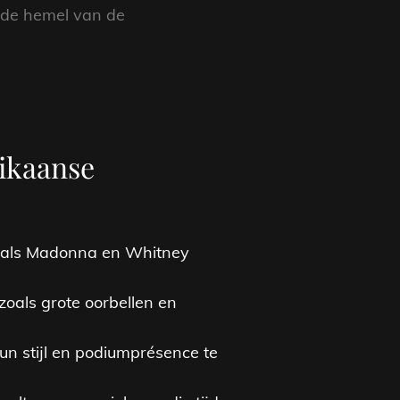
n de hemel van de
rikaanse
zoals Madonna en Whitney
zoals grote oorbellen en
n stijl en podiumprésence te