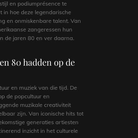
tijl en podiumprésence te
ht in hoe deze legendarische
ing en onmiskenbare talent. Van
Amerikaanse zangeressen hun
an de jaren 80 en ver daarna.
ren 80 hadden op de
ur en muziek van die tijd. De
op de popcultuur en
gende muzikale creativiteit
aar zijn. Van iconische hits tot
komstige generaties artiesten
nerend inzicht in het culturele