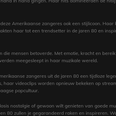
hand in hand gingen. Haar hits domineerden de hitli
 deze Amerikaanse zangeres ook een stijlicoon. Haar
kten haar tot een trendsetter in de jaren 80 en inspi
m die mensen betoverde. Met emotie, kracht en bere
 werden meegesleept in haar muzikale wereld.
 Amerikaanse zangeres uit de jaren 80 een tijdloze le
s, haar videoclips worden opnieuw bekeken op stream
daagse popcultuur.
 dosis nostalgie of gewoon wilt genieten van goede 
en 80 zullen je gegarandeerd raken en inspireren. Wa