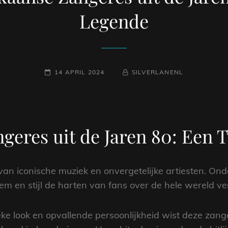
Legende
GEPLAATST
NAAMREGEL
BYLINE
14 APRIL 2024
SILVERLANENL
OP
eres uit de Jaren 80: Een T
van iconische muziek en onvergetelijke artiesten. Ond
m en stijl de harten van fans over de hele wereld ve
eke look en opvallende persoonlijkheid wist deze zang