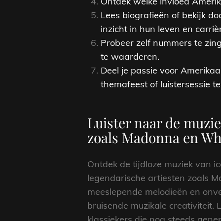
Ontdek welke invloed Amerika
Lees biografieën of bekijk 
inzicht in hun leven en carriè
Probeer zelf nummers te zing
te waarderen.
Deel je passie voor Amerikaa
themafeest of luistersessie t
Luister naar de muzie
zoals Madonna en Wh
Ontdek de tijdloze muziek van i
legendarische artiesten zoals 
meeslepende melodieën en onverg
bruisende muzikale creativiteit.
klassiekers die nog steeds gener