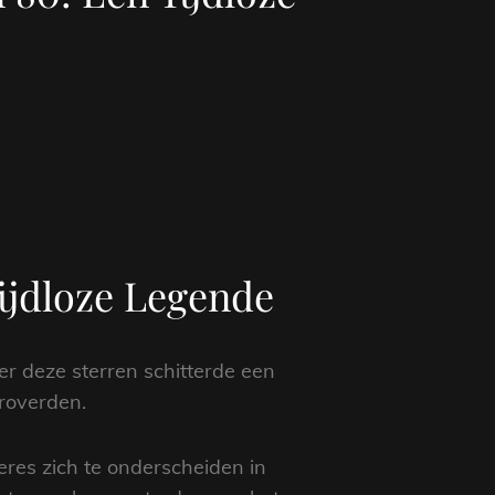
ijdloze Legende
er deze sterren schitterde een
roverden.
eres zich te onderscheiden in