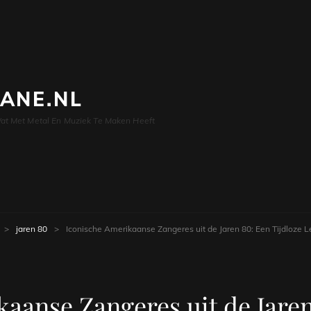
LANE.NL
at Met Metal En Muziek Te Maken Heeft
>
jaren 80
>
Iconische Amerikaanse Zangeres uit de Jaren 80: Een Tijdloze 
aanse Zangeres uit de Jaren