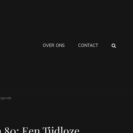
ZOEK
OVER ONS
CONTACT
Legende
 80: Een Tijdloze