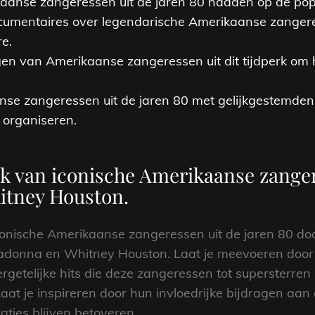
anse zangeressen uit de jaren 80 hadden op de popcu
documentaires over legendarische Amerikaanse zangere
re.
en van Amerikaanse zangeressen uit dit tijdperk om 
nse zangeressen uit de jaren 80 met gelijkgestemden
e organiseren.
k van iconische Amerikaanse zanger
itney Houston.
conische Amerikaanse zangeressen uit de jaren 80 door
Madonna en Whitney Houston. Laat je meevoeren door
etelijke hits die deze zangeressen tot supersterren
 Laat je inspireren door hun invloedrijke bijdragen a
aties blijven betoveren.