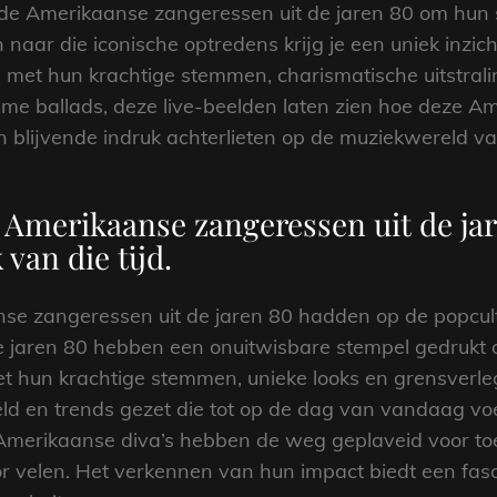
nde Amerikaanse zangeressen uit de jaren 80 om hun s
naar die iconische optredens krijg je een uniek inzic
n met hun krachtige stemmen, charismatische uitstral
ieme ballads, deze live-beelden laten zien hoe deze 
n blijvende indruk achterlieten op de muziekwereld v
 Amerikaanse zangeressen uit de ja
van die tijd.
e zangeressen uit de jaren 80 hadden op de popcultu
 jaren 80 hebben een onuitwisbare stempel gedrukt 
t hun krachtige stemmen, unieke looks en grensverleg
d en trends gezet die tot op de dag van vandaag voelb
Amerikaanse diva’s hebben de weg geplaveid voor toe
or velen. Het verkennen van hun impact biedt een fasci