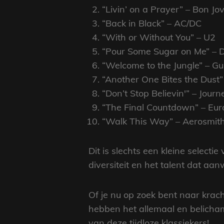
“Livin’ on a Prayer” – Bon Jov
“Back in Black” – AC/DC
“With or Without You” – U2
“Pour Some Sugar on Me” – 
“Welcome to the Jungle” – G
“Another One Bites the Dust
“Don’t Stop Believin'” – Journ
“The Final Countdown” – Eur
“Walk This Way” – Aerosmith 
Dit is slechts een kleine select
diversiteit en het talent dat aa
Of je nu op zoek bent naar krac
hebben het allemaal en belicham
van deze tijdloze klassiekers!