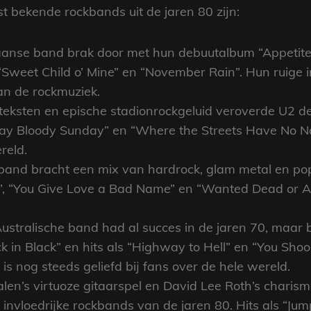
 bekende rockbands uit de jaren 80 zijn:
anse band brak door met hun debuutalbum “Appetite 
“Sweet Child o’ Mine” en “November Rain”. Hun ruige
an de rockmuziek.
teksten en epische stadionrockgeluid veroverde U2 de 
day Bloody Sunday” en “Where the Streets Have No 
reld.
band bracht een mix van hardrock, glam metal en popr
er”, “You Give Love a Bad Name” en “Wanted Dead or Al
stralische band had al succes in de jaren 70, maar 
k in Black” en hits als “Highway to Hell” en “You Sho
s nog steeds geliefd bij fans over de hele wereld.
len’s virtuoze gitaarspel en David Lee Roth’s chari
nvloedrijke rockbands van de jaren 80. Hits als “Jum