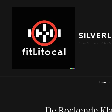
SILVER
Jouw Bron Voor Alles W
Home
>
De Rockende Kla