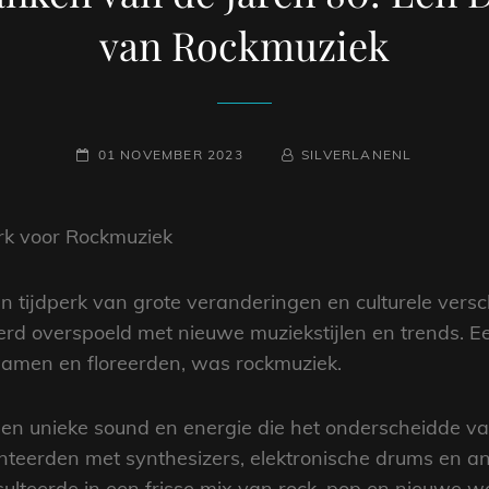
van Rockmuziek
GEPLAATST
NAAMREGEL
BYLINE
01 NOVEMBER 2023
SILVERLANENL
OP
rk voor Rockmuziek
n tijdperk van grote veranderingen en culturele vers
d overspoeld met nieuwe muziekstijlen en trends. Ee
wamen en floreerden, was rockmuziek.
een unieke sound en energie die het onderscheidde v
nteerden met synthesizers, elektronische drums en 
esulteerde in een frisse mix van rock, pop en nieuwe 