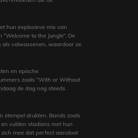
Met hun explosieve mix van
n “Welcome to the Jungle”. De
en als volwassenen, waardoor ze
sten en epische
Nummers zoals “With or Without
vandaag de dag nog steeds
n stempel drukten. Bands zoals
n en vulden stadions met hun
 zich mee dat perfect aansloot