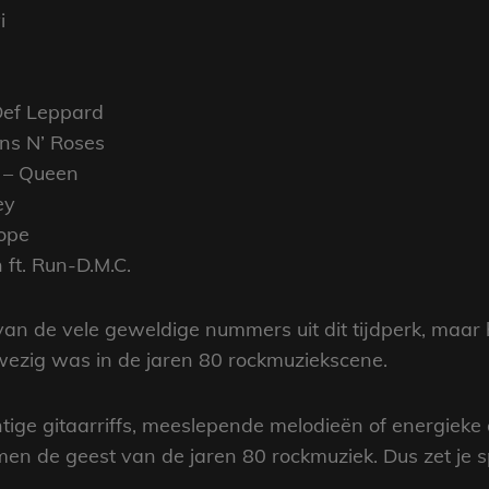
i
Def Leppard
uns N’ Roses
” – Queen
ey
ope
ft. Run-D.M.C.
ie van de vele geweldige nummers uit dit tijdperk, maa
nwezig was in de jaren 80 rockmuziekscene.
htige gitaarriffs, meeslepende melodieën of energie
en de geest van de jaren 80 rockmuziek. Dus zet je s