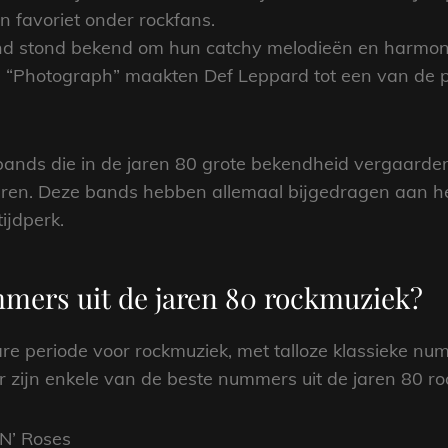
 favoriet onder rockfans.
nd stond bekend om hun catchy melodieën en harmoni
en “Photograph” maakten Def Leppard tot een van de 
r bands die in de jaren 80 grote bekendheid vergaarde
eren. Deze bands hebben allemaal bijgedragen aan het
tijdperk.
mmers uit de jaren 80 rockmuziek?
e periode voor rockmuziek, met talloze klassieke num
er zijn enkele van de beste nummers uit de jaren 80 r
 N’ Roses