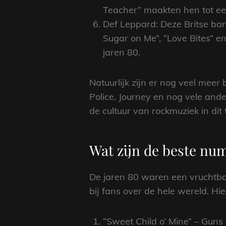
Teacher” maakten hen tot een
Def Leppard: Deze Britse ba
Sugar on Me”, “Love Bites” 
jaren 80.
Natuurlijk zijn er nog veel mee
Police, Journey en nog vele and
de cultuur van rockmuziek in dit 
Wat zijn de beste nu
De jaren 80 waren een vruchtbar
bij fans over de hele wereld. Hi
“Sweet Child o’ Mine” – Guns