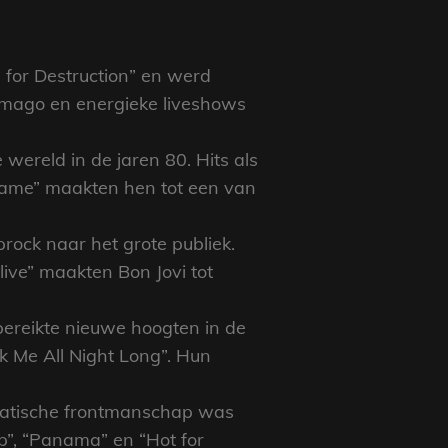
for Destruction” en werd
 imago en energieke liveshows
wereld in de jaren 80. Hits als
Name” maakten hen tot een van
ock naar het grote publiek.
ive” maakten Bon Jovi tot
bereikte nieuwe hoogten in de
ok Me All Night Long”. Hun
smatische frontmanschap was
p”, “Panama” en “Hot for