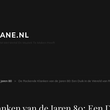
LANE.NL
at Met Metal En Muziek Te Maken Heeft
jaren 80
>
De Rockende Klanken van de Jaren 80: Een Duik in de Wereld van 
nken van de Jaren 80: Een D