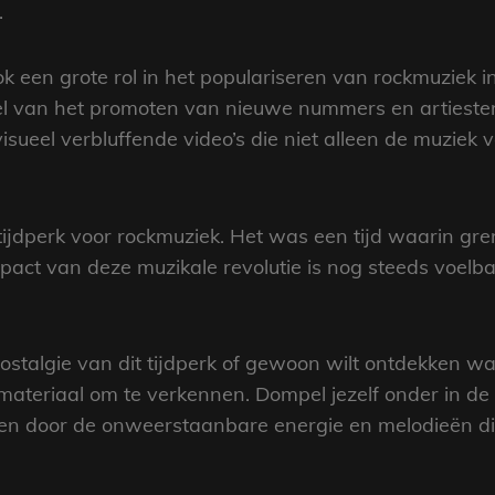
.
en grote rol in het populariseren van rockmuziek in d
el van het promoten van nieuwe nummers en artieste
sueel verbluffende video’s die niet alleen de muziek 
ijdperk voor rockmuziek. Het was een tijd waarin g
pact van deze muzikale revolutie is nog steeds voel
nostalgie van dit tijdperk of gewoon wilt ontdekken w
 materiaal om te verkennen. Dompel jezelf onder in de 
ren door de onweerstaanbare energie en melodieën 