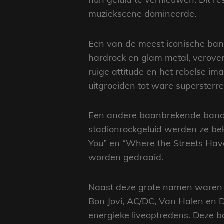
muziekscene domineerde.
Een van de meest iconische band
hardrock en glam metal, verover
ruige attitude en het rebelse i
uitgroeiden tot ware supersterre
Een andere baanbrekende band u
stadionrockgeluid werden ze be
You” en “Where the Streets Have
worden gedraaid.
Naast deze grote namen waren e
Bon Jovi, AC/DC, Van Halen en D
energieke liveoptredens. Deze b