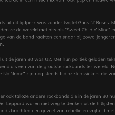
s uit dit tijdperk was zonder twijfel Guns N’ Roses. 
den ze de wereld met hits als “Sweet Child o’ Mine” e
mago van de band raakten een snaar bij zowel jonger
n.
it de jaren 80 was U2. Met hun politiek geladen tek
kend als een van de grootste rockbands ter wereld. 
 No Name” zijn nog steeds tijdloze klassiekers die 
r ook talloze andere rockbands die in de jaren 80 hu
ef Leppard waren niet weg te denken uit de hitlijste
ands brachten een gevoel van rebellie en vrijheid met