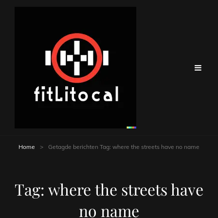
Home
>
Getagde berichten
Tag:
where the streets have no name
Tag:
where the streets have
no name