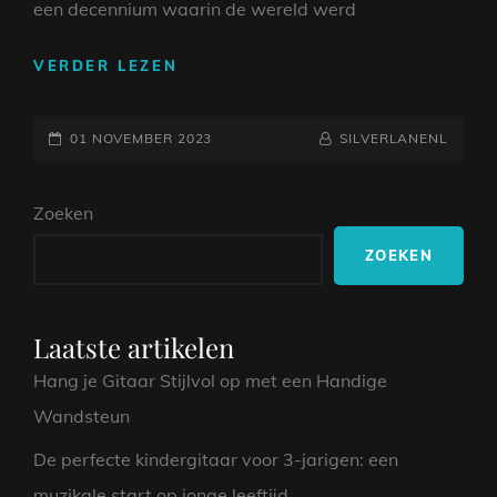
een decennium waarin de wereld werd
DE
VERDER LEZEN
ROCKENDE
KLANKEN
GEPLAATST
VAN
NAAMREGEL
BYLINE
01 NOVEMBER 2023
SILVERLANENL
DE
OP
JAREN
Zoeken
80:
EEN
ZOEKEN
DUIK
IN
DE
WERELD
Laatste artikelen
VAN
Hang je Gitaar Stijlvol op met een Handige
ROCKMUZIEK
Wandsteun
De perfecte kindergitaar voor 3-jarigen: een
muzikale start op jonge leeftijd