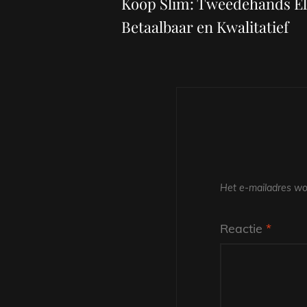
Koop Slim: Tweedehands El
Betaalbaar en Kwalitatief
Het e-mailadres wor
Reactie
*