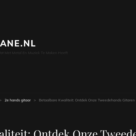
LANE.NL
at Met Metal En Muziek Te Maken Heeft
>
2e hands gitaar
>
Betaalbare Kwaliteit: Ontdek Onze Tweedehands Gitaren C
aliteit: Ontdek Onze Tweed