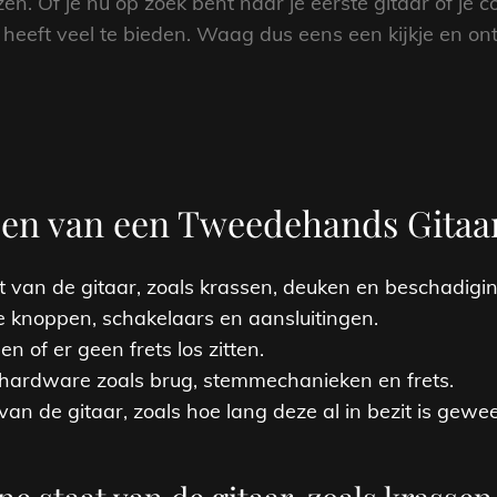
en. Of je nu op zoek bent naar je eerste gitaar of je co
heeft veel te bieden. Waag dus eens een kijkje en o
open van een Tweedehands Gitaa
 van de gitaar, zoals krassen, deuken en beschadigi
lle knoppen, schakelaars en aansluitingen.
en of er geen frets los zitten.
 hardware zoals brug, stemmechanieken en frets.
n de gitaar, zoals hoe lang deze al in bezit is gewee