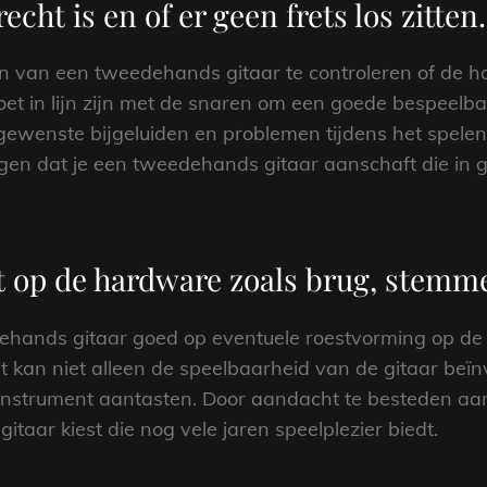
echt is en of er geen frets los zitten.
en van een tweedehands gitaar te controleren of de hals
moet in lijn zijn met de snaren om een goede bespeelb
ngewenste bijgeluiden en problemen tijdens het spele
rgen dat je een tweedehands gitaar aanschaft die in g
t op de hardware zoals brug, stemm
dehands gitaar goed op eventuele roestvorming op de
 kan niet alleen de speelbaarheid van de gitaar beï
 instrument aantasten. Door aandacht te besteden aan 
taar kiest die nog vele jaren speelplezier biedt.