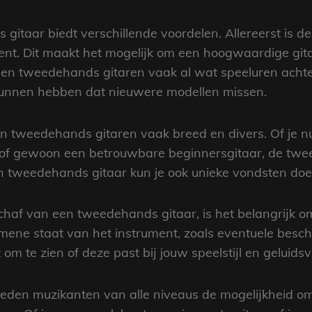
taar biedt verschillende voordelen. Allereerst is de 
ent. Dit maakt het mogelijk om een hoogwaardige git
en tweedehands gitaren vaak al wat speeluren achte
 kunnen hebben dat nieuwere modellen missen.
n tweedehands gitaren vaak breed en divers. Of je n
 of gewoon een betrouwbare beginnersgitaar, de twe
n tweedehands gitaar kun je ook unieke vondsten doen 
chaf van een tweedehands gitaar, is het belangrijk o
mene staat van het instrument, zoals eventuele bescha
om te zien of deze past bij jouw speelstijl en geluids
eden muzikanten van alle niveaus de mogelijkheid om