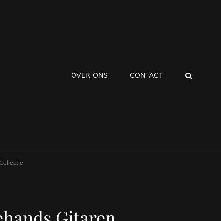
ZOEK
OVER ONS
CONTACT
ollectie
ehands Gitaren