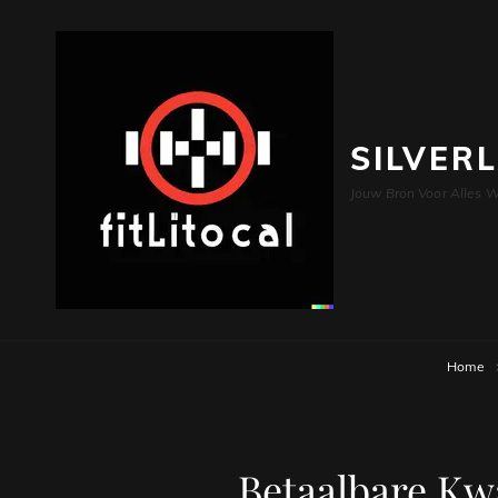
SILVER
Jouw Bron Voor Alles W
Home
Betaalbare Kw