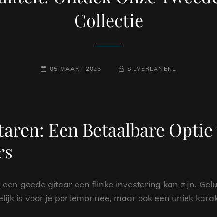
Collectie
GEPLAATST
NAAMREGEL
BYLINE
05 MAART 2025
SILVERLANENL
OP
aren: Een Betaalbare Optie
rs
 een goede gitaar een flinke investering kan zijn. Gel
ndelijk is voor je portemonnee, maar ook een uniek kar