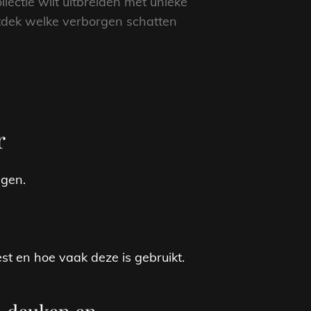
llectie wilt uitbreiden met unieke
ntdek welke verborgen schatten
r
ngen.
st en hoe vaak deze is gebruikt.