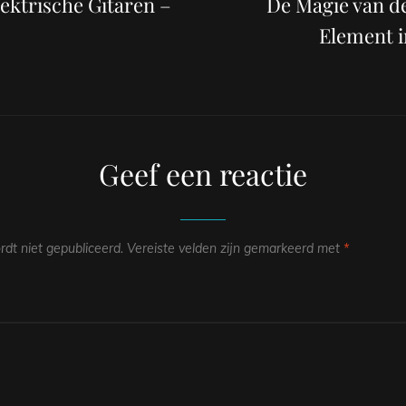
ektrische Gitaren –
De Magie van de
Element i
Geef een reactie
dt niet gepubliceerd.
Vereiste velden zijn gemarkeerd met
*