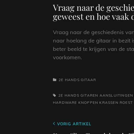
Vraag naar de geschied
geweest en hoe vaak d
Vraag naar de geschiedenis van
naar hoelang de gitaar in bezit 
beter beeld te krijgen van de st
voorkomen.
CATEGORIEËN
2E HANDS GITAAR
TAGS,
2E HANDS GITAREN
AANSLUITINGEN
HARDWARE
KNOPPEN
KRASSEN
ROEST
Berichtnavigatie
Vorig
VORIG ARTIKEL
bericht