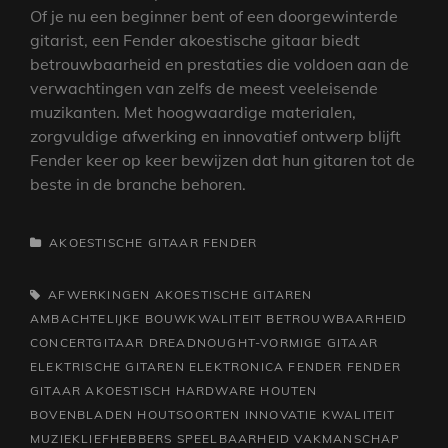
Of je nu een beginner bent of een doorgewinterde
gitarist, een Fender akoestische gitaar biedt
betrouwbaarheid en prestaties die voldoen aan de
verwachtingen van zelfs de meest veeleisende
muzikanten. Met hoogwaardige materialen,
zorgvuldige afwerking en innovatief ontwerp blijft
Fender keer op keer bewijzen dat hun gitaren tot de
beste in de branche behoren.
CATEGORIEËN
AKOESTISCHE GITAAR
FENDER
TAGS,
AFWERKINGEN
AKOESTISCHE GITAREN
AMBACHTELIJKE BOUWKWALITEIT
BETROUWBAARHEID
CONCERTGITAAR
DREADNOUGHT-VORMIGE GITAAR
ELEKTRISCHE GITAREN
ELEKTRONICA
FENDER
FENDER
GITAAR AKOESTISCH
HARDWARE
HOUTEN
BOVENBLADEN
HOUTSOORTEN
INNOVATIE
KWALITEIT
MUZIEKLIEFHEBBERS
SPEELBAARHEID
VAKMANSCHAP