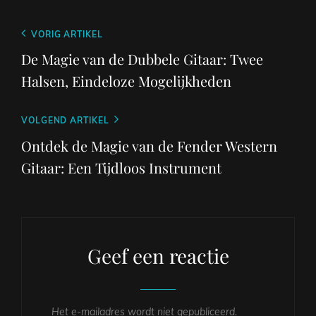
Berichtnavigatie
Vorig
VORIG ARTIKEL
bericht
De Magie van de Dubbele Gitaar: Twee
Halsen, Eindeloze Mogelijkheden
Volgend
VOLGEND ARTIKEL
bericht
Ontdek de Magie van de Fender Western
Gitaar: Een Tijdloos Instrument
Geef een reactie
Het e-mailadres wordt niet gepubliceerd.