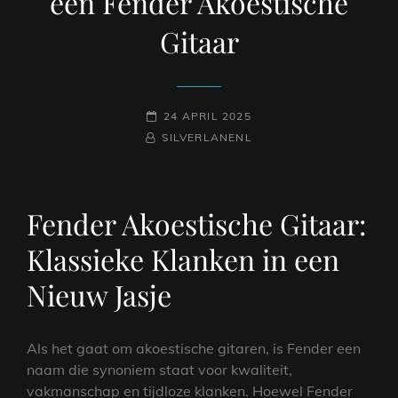
een Fender Akoestische
Gitaar
GEPLAATST
24 APRIL 2025
NAAMREGEL
BYLINE
OP
SILVERLANENL
Fender Akoestische Gitaar:
Klassieke Klanken in een
Nieuw Jasje
Als het gaat om akoestische gitaren, is Fender een
naam die synoniem staat voor kwaliteit,
vakmanschap en tijdloze klanken. Hoewel Fender