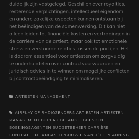
duidelijk zijn vastgelegd. Geschillen over royalties,
resterende verplichtingen, intellectueel eigendom
en andere zakelijke aspecten kunnen ontstaan bij
het beëindigen van de samenwerking. Dit kan niet
alleen leiden tot financiële kosten en vertragingen in
de carrière van de artiest, maar ook tot emotionele
stress en verstoorde relaties tussen de partijen. Het
is daarom essentieel voor artiesten om zorgvuldig
te onderhandelen over contractvoorwaarden en
juridisch advies in te winnen om mogelijke conflicten
bij contractbeëindiging te minimaliseren.
CATEGORIEËN
ARTIESTEN MANAGEMENT
TAGS,
AIRPLAY OP RADIOZENDERS
ARTIESTEN
ARTIESTEN
MANAGEMENT BUREAU
BELANGHEBBENDEN
BOEKINGSAGENTEN
BUDGETBEHEER
CARRIÈRE
CONTRACTEN
FANBASEOPBOUW
FINANCIËLE PLANNING