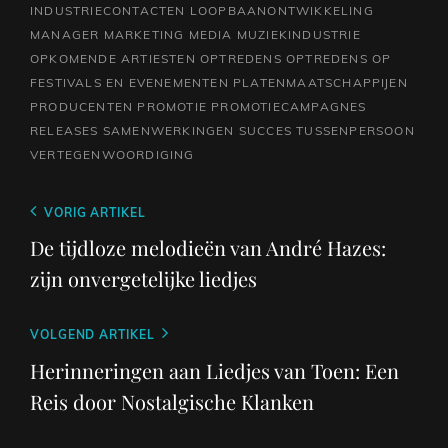
INDUSTRIECONTACTEN
LOOPBAANONTWIKKELING
MANAGER
MARKETING
MEDIA
MUZIEKINDUSTRIE
OPKOMENDE ARTIESTEN
OPTREDENS
OPTREDENS OP
FESTIVALS EN EVENEMENTEN
PLATENMAATSCHAPPIJEN
PRODUCENTEN
PROMOTIE
PROMOTIECAMPAGNES
RELEASES
SAMENWERKINGEN
SUCCES
TUSSENPERSOON
VERTEGENWOORDIGING
Berichtnavigatie
Vorig
VORIG ARTIKEL
bericht
De tijdloze melodieën van André Hazes:
zijn onvergetelijke liedjes
Volgend
VOLGEND ARTIKEL
bericht
Herinneringen aan Liedjes van Toen: Een
Reis door Nostalgische Klanken