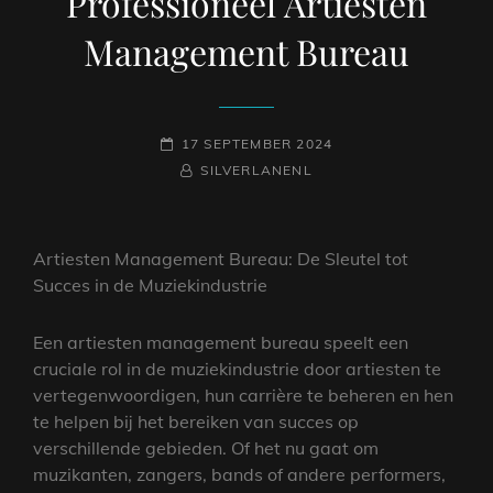
Professioneel Artiesten
Management Bureau
GEPLAATST
17 SEPTEMBER 2024
OP
NAAMREGEL
BYLINE
SILVERLANENL
Artiesten Management Bureau: De Sleutel tot
Succes in de Muziekindustrie
Een artiesten management bureau speelt een
cruciale rol in de muziekindustrie door artiesten te
vertegenwoordigen, hun carrière te beheren en hen
te helpen bij het bereiken van succes op
verschillende gebieden. Of het nu gaat om
muzikanten, zangers, bands of andere performers,