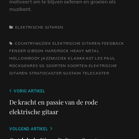
motiveert om te blijven oefenen en groeien als
muzikant.
CATEGORIEËN
ELEKTRISCHE GITAREN
TAGS,
COUNTRYMUZIEK
ELEKTRISCHE GITAREN
FEEDBACK
FENDER
GIBSON
HARDROCK
HEAVY METAL
HOLLOWBODY
JAZZMUZIEK
KLANKKAST
LES PAUL
ROCKGENRES
SG
SOORTEN
SOORTEN ELEKTRISCHE
GITAREN
STRATOCASTER
SUSTAIN
TELECASTER
Berichtnavigatie
Vorig
VORIG ARTIKEL
bericht
De kracht en passie van de rode
elektrische gitaar
Volgend
VOLGEND ARTIKEL
bericht