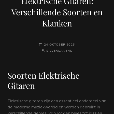
Elektrische Gitaren:
Verschillende Soorten en
Klanken
GEPLAATST
24 OKTOBER 2025
OP
NAAMREGEL
BYLINE
SILVERLANENL
Soorten Elektrische
Gitaren
Elektrische gitaren zijn een essentieel onderdeel van
de moderne muziekwereld en worden gebruikt in
verschillende genres, van rock en blues tot jazz en