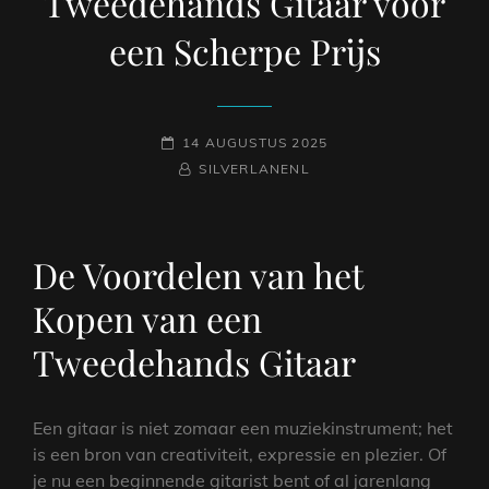
Tweedehands Gitaar voor
een Scherpe Prijs
GEPLAATST
14 AUGUSTUS 2025
OP
NAAMREGEL
BYLINE
SILVERLANENL
De Voordelen van het
Kopen van een
Tweedehands Gitaar
Een gitaar is niet zomaar een muziekinstrument; het
is een bron van creativiteit, expressie en plezier. Of
je nu een beginnende gitarist bent of al jarenlang