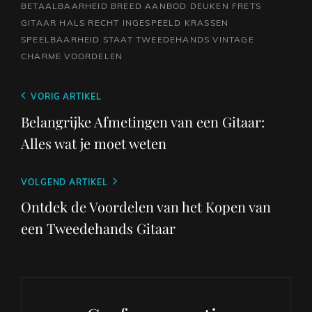
BETAALBAARHEID
BREED AANBOD
DEUKEN
FRETS
GITAAR
HALS RECHT
INGESPEELD
KRASSEN
SPEELBAARHEID
STAAT
TWEEDEHANDS
VINTAGE
CHARME
VOORDELEN
Berichtnavigatie
Vorig
VORIG ARTIKEL
bericht
Belangrijke Afmetingen van een Gitaar:
Alles wat je moet weten
Volgend
VOLGEND ARTIKEL
bericht
Ontdek de Voordelen van het Kopen van
een Tweedehands Gitaar