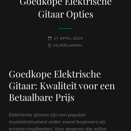
Goedkope Elektrische
Gitaar Opties
GEPLAATST
17 APRIL 2025
NAAMREGEL
BYLINE
OP
SILVERLANENL
Goedkope Elektrische
Gitaar: Kwaliteit voor een
Betaalbare Prijs
Elektrische gitaren zijn een populair
muziekinstrument onder zowel beginners als
ervaren muzikanten. Voor degenen die willen