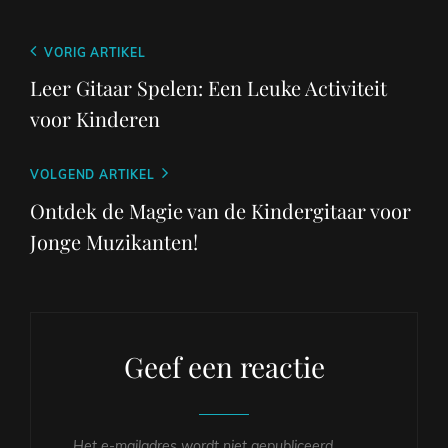
Berichtnavigatie
Vorig
VORIG ARTIKEL
bericht
Leer Gitaar Spelen: Een Leuke Activiteit
voor Kinderen
Volgend
VOLGEND ARTIKEL
bericht
Ontdek de Magie van de Kindergitaar voor
Jonge Muzikanten!
Geef een reactie
Het e-mailadres wordt niet gepubliceerd.