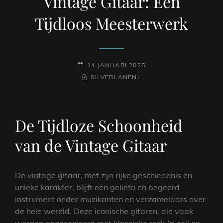
Vintage Gitaar: Een
Tijdloos Meesterwerk
GEPLAATST
14 JANUARI 2025
OP
NAAMREGEL
BYLINE
SILVERLANENL
De Tijdloze Schoonheid
van de Vintage Gitaar
De vintage gitaar, met zijn rijke geschiedenis en
unieke karakter, blijft een geliefd en begeerd
instrument onder muzikanten en verzamelaars over
de hele wereld. Deze iconische gitaren, die vaak