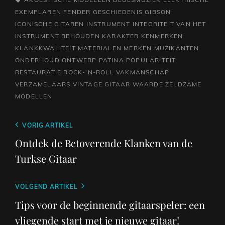
EXEMPLAREN
FENDER
GESCHIEDENIS
GIBSON
ICONISCHE GITAREN
INSTRUMENT
INTEGRITEIT VAN HET
INSTRUMENT BEHOUDEN
KARAKTER
KENMERKEN
KLANKKWALITEIT
MATERIALEN
MERKEN
MUZIKANTEN
ONDERHOUD
ONTWERP
PATINA
POPULARITEIT
RESTAURATIE
ROCK-'N-ROLL
VAKMANSCHAP
VERZAMELAARS
VINTAGE GITAAR
WAARDE
ZELDZAME
MODELLEN
Berichtnavigatie
Vorig
VORIG ARTIKEL
bericht
Ontdek de Betoverende Klanken van de
Turkse Gitaar
Volgend
VOLGEND ARTIKEL
bericht
Tips voor de beginnende gitaarspeler: een
vliegende start met je nieuwe gitaar!