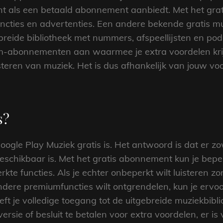
t als een betaald abonnement aanbiedt. Met het gra
ncties en advertenties. Een andere bekende gratis muz
breide bibliotheek met nummers, afspeellijsten en po
um-abonnementen aan waarmee je extra voordelen krij
isteren van muziek. Het is dus afhankelijk van jouw v
s?
ogle Play Muziek gratis is. Het antwoord is dat er zo
eschikbaar is. Met het gratis abonnement kun je bepe
kte functies. Als je echter onbeperkt wilt luisteren z
 andere premiumfuncties wilt ontgrendelen, kun je erv
ft je volledige toegang tot de uitgebreide muziekbibl
versie of besluit te betalen voor extra voordelen, er is