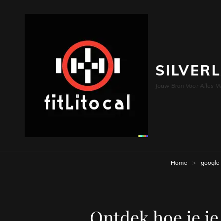
SILVER
Jouw Bron Voor Alles W
Home
>
google
Ontdek hoe je j