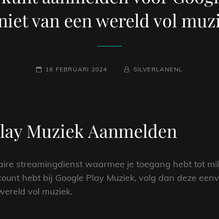
niet van een wereld vol muz
GEPLAATST
NAAMREGEL
BYLINE
16 FEBRUARI 2024
SILVERLANENL
OP
 Play Muziek Aanmelden
aire streamingdienst waarmee je toegang hebt tot mil
count hebt bij Google Play Muziek, volg dan deze een
ereld vol muziek.