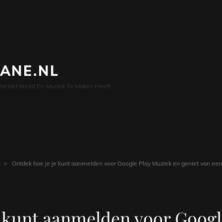
LANE.NL
at Met Metal En Muziek Te Maken Heeft
>
Ontdek hoe je je kunt aanmelden voor Google Play Muziek en geniet van een
e kunt aanmelden voor Googl