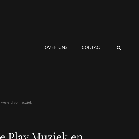
ZOEK
OVER ONS
CONTACT
 wereld vol muziek
e Play Muziek en