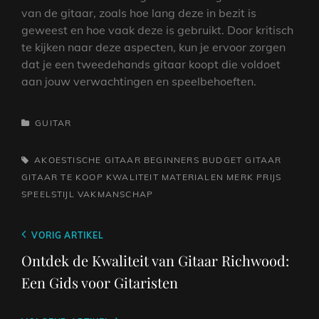
van de gitaar, zoals hoe lang deze in bezit is
geweest en hoe vaak deze is gebruikt. Door kritisch
te kijken naar deze aspecten, kun je ervoor zorgen
dat je een tweedehands gitaar koopt die voldoet
aan jouw verwachtingen en speelbehoeften.
CATEGORIEËN
GUITAR
TAGS,
AKOESTISCHE GITAAR
BEGINNERS
BUDGET
GITAAR
GITAAR TE KOOP
KWALITEIT
MATERIALEN
MERK
PRIJS
SPEELSTIJL
VAKMANSCHAP
Berichtnavigatie
Vorig
VORIG ARTIKEL
bericht
Ontdek de Kwaliteit van Gitaar Richwood:
Een Gids voor Gitaristen