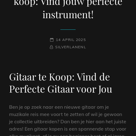
koop: Vind jouw perfecte
instrument!
GEPLAATST
14 APRIL 2025
NAAMREGEL
BYLINE
OP
SILVERLANENL
Gitaar te Koop: Vind de
Perfecte Gitaar voor Jou
Ben je op zoek naar een nieuwe gitaar om je
muzikale reis mee voort te zetten of wil je gewoon
je collectie uitbreiden? Dan ben je hier aan het juiste
adres! Een gitaar kopen is een spannende stap voor