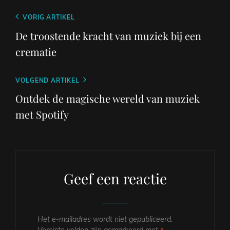
Berichtnavigatie
Vorig
VORIG ARTIKEL
bericht
De troostende kracht van muziek bij een
crematie
Volgend
VOLGEND ARTIKEL
bericht
Ontdek de magische wereld van muziek
met Spotify
Geef een reactie
Het e-mailadres wordt niet gepubliceerd.