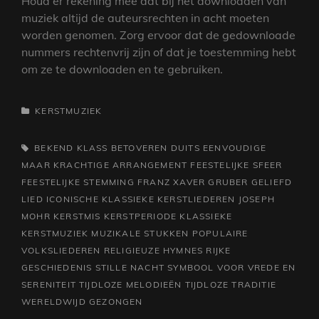
Houd er rekening mee dat bij het downloaden van
muziek altijd de auteursrechten in acht moeten
worden genomen. Zorg ervoor dat de gedownloade
nummers rechtenvrij zijn of dat je toestemming hebt
om ze te downloaden en te gebruiken.
CATEGORIEËN
KERSTMUZIEK
TAGS,
BEKEND KLASS
BETOVEREN
DUITS
EENVOUDIGE
MAAR KRACHTIGE ARRANGEMENT
FEESTELIJKE SFEER
FEESTELIJKE STEMMING
FRANZ XAVER GRUBER
GELIEFD
LIED
ICONISCHE KLASSIEKE KERSTLIEDEREN
JOSEPH
MOHR
KERSTMIS
KERSTPERIODE
KLASSIEKE
KERSTMUZIEK
MUZIKALE STUKKEN
POPULAIRE
VOLKSLIEDEREN
RELIGIEUZE HYMNES
RIJKE
GESCHIEDENIS
STILLE NACHT
SYMBOOL VOOR VREDE EN
SERENITEIT
TIJDLOZE MELODIEËN
TIJDLOZE TRADITIE
WERELDWIJD GEZONGEN