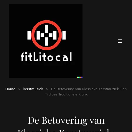
Home
>
kerstmuziek
>
De Betovering van Klassieke Kerstmuziek: Een
Tijdloze Traditionele Klank
De Betovering van