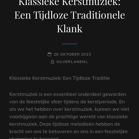
Klassieke Kerstmuziek:
Een Tijdloze Traditionele
Klank
GEPLAATST
28 OKTOBER 2023
OP
NAAMREGEL
BYLINE
SILVERLANENL
Klassieke Kerstmuziek: Een Tijdloze Traditie
Kerstmuziek is een essentieel onderdeel geworden
van de feestelijke sfeer tijdens de kerstperiode. En
als we het hebben over kerstmuziek, kunnen we niet
voorbijgaan aan de prachtige wereld van klassieke
kerstmuziek. Deze tijdloze melodieën hebben de
kracht om ons te betoveren en ons in een feestelijke
stemming te brengen.