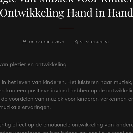
Ontwikkeling Hand in Han
GEPLAATST
NAAMREGEL
BYLINE
10 OKTOBER 2023
SILVERLANENL
OP
van plezier en ontwikkeling
l in het leven van kinderen. Het luisteren naar muziek,
n kan een positieve invloed hebben op de ontwikkelin
 we de voordelen van muziek voor kinderen verkennen 
 muzikale ervaringen.
htig effect op de emotionele ontwikkeling van kinderen
ming verbeteren en hen helpen om positieve emoties 