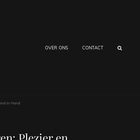
ZOEK
OVER ONS
CONTACT
and in Hand
n: Plezier en