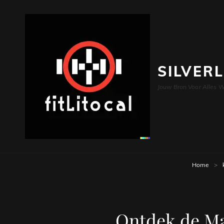
SILVER
Jouw Bron Voor Alles W
Home
>
Ontdek de Ma