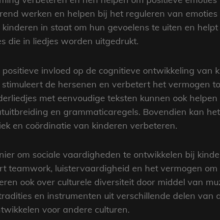
end werken en helpen bij het reguleren van emoties b
t kinderen in staat om hun gevoelens te uiten en help
es die in liedjes worden uitgedrukt.
positieve invloed op de cognitieve ontwikkeling van 
 stimuleert de hersenen en verbetert het vermogen to
rliedjes met eenvoudige teksten kunnen ook helpen b
uitbreiding en grammaticaregels. Bovendien kan het
iek en coördinatie van kinderen verbeteren.
ier om sociale vaardigheden te ontwikkelen bij kind
rt teamwork, luistervaardigheid en het vermogen o
ren ook over culturele diversiteit door middel van m
 tradities en instrumenten uit verschillende delen va
twikkelen voor andere culturen.