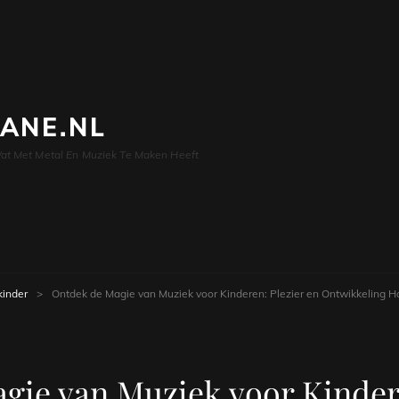
LANE.NL
at Met Metal En Muziek Te Maken Heeft
kinder
>
Ontdek de Magie van Muziek voor Kinderen: Plezier en Ontwikkeling H
gie van Muziek voor Kindere