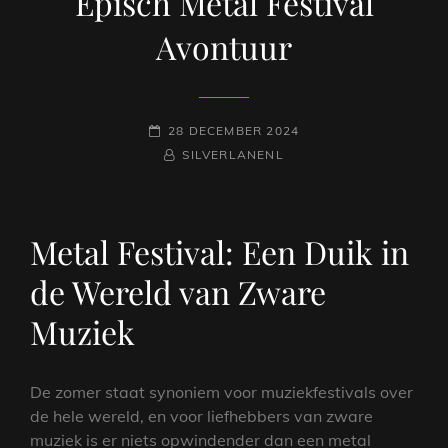
Episch Metal Festival
Avontuur
GEPLAATST
28 DECEMBER 2024
OP
NAAMREGEL
BYLINE
SILVERLANENL
Metal Festival: Een Duik in
de Wereld van Zware
Muziek
De zomer staat synoniem voor muziekfestivals over
de hele wereld, en voor liefhebbers van zware
muziek is er niets opwindender dan een metal