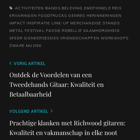
TAGS,
ACTIVITEITEN
BANDS
BELEVING
EMOTIONELE REIS
ERVARINGEN
FOODTRUCKS
GENRES
HERINNERINGEN
IMPACT
INSPIRATIE
LINE-UP
MERCHANDISE STANDS
METAL FESTIVAL
PASSIE
REBELLIE
SAAMHORIGHEID
SFEER
SIGNEERSESSIES
VRIENDSCHAPPEN
WORKSHOPS
ZWARE MUZIEK
Berichtnavigatie
Vorig
VORIG ARTIKEL
bericht
Ontdek de Voordelen van een
Tweedehands Gitaar: Kwaliteit en
Betaalbaarheid
Volgend
VOLGEND ARTIKEL
bericht
Prachtige klanken met Richwood gitaren:
Kwaliteit en vakmanschap in elke noot