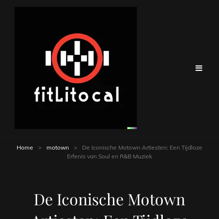
Home
>
motown
>
De Iconische Motown Artiesten: Een Tijdloze
Erfenis van Soul en R&B Muziek
De Iconische Motown