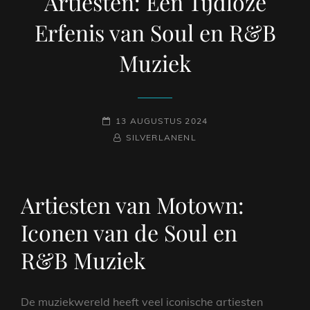
Artiesten: Een Tijdloze
Erfenis van Soul en R&B
Muziek
GEPLAATST
13 AUGUSTUS 2024
OP
NAAMREGEL
BYLINE
SILVERLANENL
Artiesten van Motown:
Iconen van de Soul en
R&B Muziek
De muziekwereld heeft veel iconische artiesten