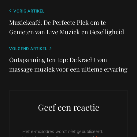
Berichtnavigatie
Vorig
VORIG ARTIKEL
bericht
Muziekcafé: De Perfecte Plek om te
Genieten van Live Muziek en Gezelligheid
Volgend
VOLGEND ARTIKEL
bericht
Ontspanning ten top: De kracht van
massage muziek voor een ultieme ervaring
Geef een reactie
Het e-mailadres wordt niet gepubliceerd.