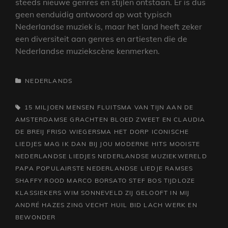
steeds nieuwe genres en stijlen ontstaan. Er is dus
geen eenduidig antwoord op wat typisch
Nederlandse muziek is, maar het land heeft zeker
een diversiteit aan genres en artiesten die de
Nederlandse muziekscène kenmerken.
CATEGORIEËN
NEDERLANDS
TAGS,
15 MILJOEN MENSEN FLUITSMA VAN TIJN
AAN DE
AMSTERDAMSE GRACHTEN
BLOED ZWEET EN
CLAUDIA
DE BREIJ
FRISO WIEGERSMA
HET DORP
ICONISCHE
LIEDJES
MAG IK DAN BIJ JOU
MODERNE HITS
MOOISTE
NEDERLANDSE LIEDJES
NEDERLANDSE MUZIEKWERELD
PAPA
POPULAIRSTE NEDERLANDSE LIEDJE
RAMSES
SHAFFY
ROOD MARCO BORSATO
STEF BOS
TIJDLOZE
KLASSIEKERS
WIM SONNEVELD
ZIJ GELOOFT IN MIJ
ANDRÉ HAZES
ZING VECHT HUIL BID LACH WERK EN
BEWONDER