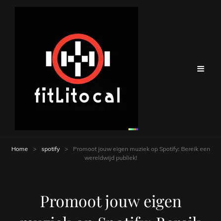
Home
>
spotify
>
Promoot jouw eigen muziek op Spotify: Bereik een
wereldwijd publiek!
Promoot jouw eigen