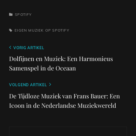
CATEGORIEËN
SPOTIFY
TAGS,
EIGEN MUZIEK OP SPOTIFY
Berichtnavigatie
Vorig
VORIG ARTIKEL
bericht
Dolfijnen en Muziek: Een Harmonieus
Samenspel in de Oceaan
Volgend
VOLGEND ARTIKEL
bericht
De Tijdloze Muziek van Frans Bauer: Een
Icoon in de Nederlandse Muziekwereld