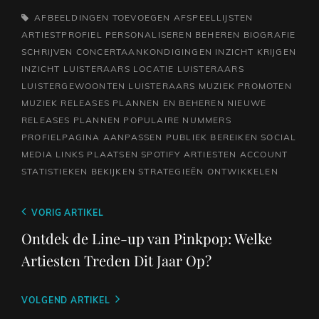
TAGS,
AFBEELDINGEN TOEVOEGEN
AFSPEELLIJSTEN
ARTIESTPROFIEL PERSONALISEREN
BEHEREN
BIOGRAFIE
SCHRIJVEN
CONCERTAANKONDIGINGEN
INZICHT KRIJGEN
INZICHT LUISTERAARS
LOCATIE LUISTERAARS
LUISTERGEWOONTEN LUISTERAARS
MUZIEK PROMOTEN
MUZIEK RELEASES PLANNEN EN BEHEREN
NIEUWE
RELEASES PLANNEN
POPULAIRE NUMMERS
PROFIELPAGINA AANPASSEN
PUBLIEK BEREIKEN
SOCIAL
MEDIA LINKS PLAATSEN
SPOTIFY ARTIESTEN ACCOUNT
STATISTIEKEN BEKIJKEN
STRATEGIEËN ONTWIKKELEN
Berichtnavigatie
Vorig
VORIG ARTIKEL
bericht
Ontdek de Line-up van Pinkpop: Welke
Artiesten Treden Dit Jaar Op?
Volgend
VOLGEND ARTIKEL
bericht