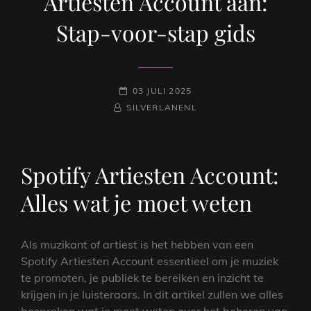
Artiesten Account aan:
Stap-voor-stap gids
GEPLAATST
03 JULI 2025
NAAMREGEL
BYLINE
OP
SILVERLANENL
Spotify Artiesten Account:
Alles wat je moet weten
Als muzikant of artiest is het hebben van een
Spotify Artiesten Account essentieel om je muziek
te promoten, je publiek te bereiken en inzicht te
krijgen in je luisteraars. In dit artikel zullen we alles