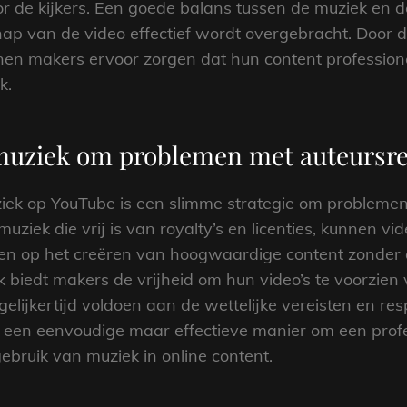
or de kijkers. Een goede balans tussen de muziek en d
hap van de video effectief wordt overgebracht. Door
en makers ervoor zorgen dat hun content professionee
k.
 muziek om problemen met auteursr
ziek op YouTube is een slimme strategie om probleme
uziek die vrij is van royalty’s en licenties, kunnen 
en op het creëren van hoogwaardige content zonder a
ek biedt makers de vrijheid om hun video’s te voorzie
gelijkertijd voldoen aan de wettelijke vereisten en re
s een eenvoudige maar effectieve manier om een profe
ebruik van muziek in online content.