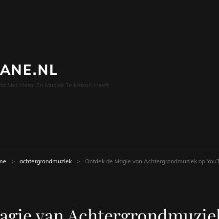
LANE.NL
at Met Metal En Muziek Te Maken Heeft
me
>
achtergrondmuziek
>
Ontdek de Magie van Achtergrondmuziek op You
agie van Achtergrondmuzie