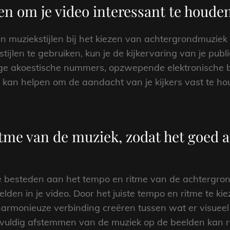
len om je video interessant te houden
 in muziekstijlen bij het kiezen van achtergrondmuziek
ijlen te gebruiken, kun je de kijkervaring van je publi
ige akoestische nummers, opzwepende elektronische b
n kan helpen om de aandacht van je kijkers vast te h
tme van de muziek, zodat het goed aa
te besteden aan het tempo en ritme van de achtergro
lden in je video. Door het juiste tempo en ritme te kie
harmonieuze verbinding creëren tussen wat er visuee
rgvuldig afstemmen van de muziek op de beelden kan 