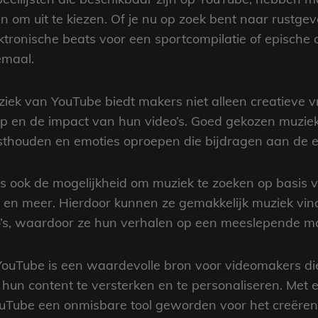
en om uit te kiezen. Of je nu op zoek bent naar rustg
ktronische beats voor een sportcompilatie of epische 
lemaal.
ek van YouTube biedt makers niet alleen creatieve vr
p en de impact van hun video’s. Goed gekozen muziek 
thouden en emoties oproepen die bijdragen aan de eff
ook de mogelijkheid om muziek te zoeken op basis van
 en meer. Hierdoor kunnen ze gemakkelijk muziek vinde
’s, waardoor ze hun verhalen op een meeslepende ma
ouTube is een waardevolle bron voor videomakers die
un content te versterken en te personaliseren. Met 
s YouTube een onmisbare tool geworden voor het creë