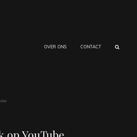
ZOEK
OVER ONS
CONTACT
Tube
k op YouTube