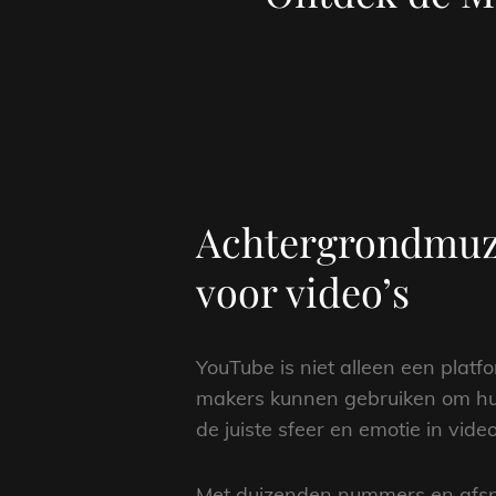
Achtergrondmuzi
voor video’s
YouTube is niet alleen een plat
makers kunnen gebruiken om hun 
de juiste sfeer en emotie in video
Met duizenden nummers en afspe