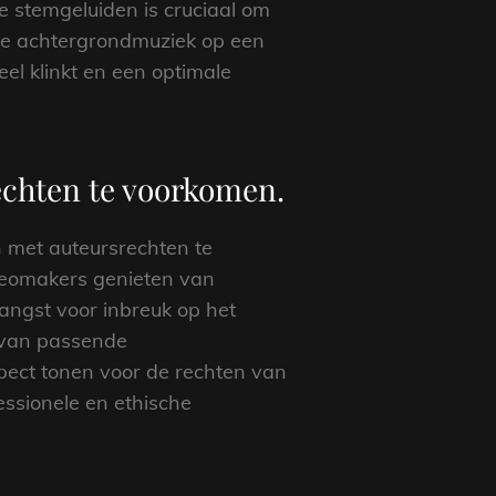
e stemgeluiden is cruciaal om
 de achtergrondmuziek op een
l klinkt en een optimale
echten te voorkomen.
n met auteursrechten te
videomakers genieten van
ngst voor inbreuk op het
n van passende
spect tonen voor de rechten van
ssionele en ethische