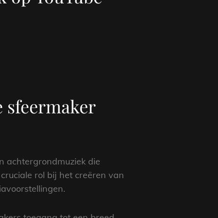
e sfeermaker
aan achtergrondmuziek die
uciale rol bij het creëren van
iavoorstellingen.
akers toegang tot een breed