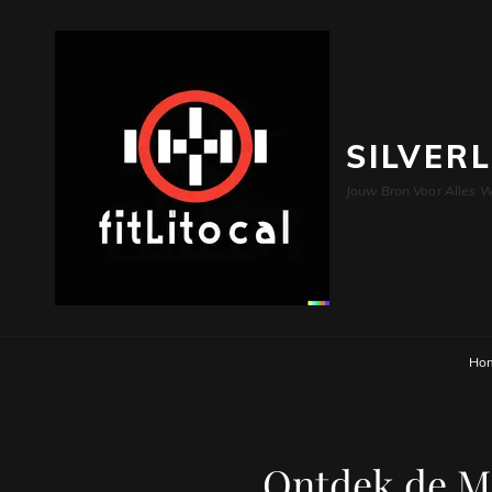
SILVER
Jouw Bron Voor Alles W
Ho
Ontdek de M