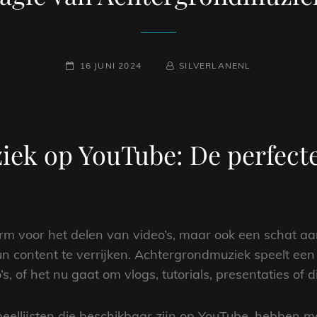
GEPLAATST
NAAMREGEL
BYLINE
16 JUNI 2024
SILVERLANENL
OP
ek op YouTube: De perfect
form voor het delen van video’s, maar ook een schat 
content te verrijken. Achtergrondmuziek speelt een cr
’s, of het nu gaat om vlogs, tutorials, presentaties of d
ellijsten die beschikbaar zijn op YouTube, hebben m