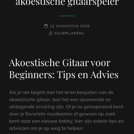
akoestische gitaarspeler
GEPLAATST
11 AUGUSTUS 2025
OP
NAAMREGEL
BYLINE
SILVERLANENL
Akoestische Gitaar voor
Beginners: Tips en Advies
Als je net begint met het leren bespelen van de
akoestische gitaar, kan het een spannende en
uitdagende ervaring zijn. Of je nu geïnspireerd bent
door je favoriete muzikanten of gewoon op zoek
bent naar een nieuwe hobby, hier zijn enkele tips en
adviezen om je op weg te helpen: