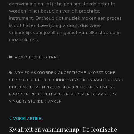
overwinning en zal je helpen om steeds beter te
worden in het bespelen van dit prachtige
instrument. Onthoud dat muziek maken een proces
is dat tijd en toewijding vraagt, dus wees
vriendelijk voor jezelf en geniet van elke stap op je
muzikale reis.
CATEGORIEËN
AKOESTISCHE GITAAR
TAGS,
ADVIES
AKKOORDEN
AKOESTISCHE
AKOESTISCHE
GITAAR BEGINNER
BEGINNERS
FYSIEKE KRACHT
GITAAR
HOUDING
LESSEN
NYLON SNAREN
OEFENEN
ONLINE
BRONNEN
PLECTRUM
SPELEN
STEMMEN GITAAR
TIPS
VINGERS STERKER MAKEN
Berichtnavigatie
Vorig
VORIG ARTIKEL
bericht
Kwaliteit en vakmanschap: De Iconische