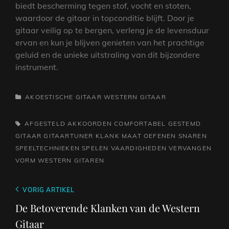
biedt bescherming tegen stof, vocht en stoten,
waardoor de gitaar in topconditie blijft. Door je
gitaar veilig op te bergen, verleng je de levensduur
ervan en kun je blijven genieten van het prachtige
geluid en de unieke uitstraling van dit bijzondere
instrument.
CATEGORIEËN
AKOESTISCHE GITAAR
WESTERN GITAAR
TAGS,
AFGESTELD
AKKOORDEN
COMFORTABEL
GESTEMD
GITAAR
GITAARTUNER
KLANK
MAAT
OEFENEN
SNAREN
SPEELTECHNIEKEN
SPELEN
VAARDIGHEDEN
VERVANGEN
VORM
WESTERN GITAREN
Berichtnavigatie
Vorig
VORIG ARTIKEL
bericht
De Betoverende Klanken van de Western
Gitaar