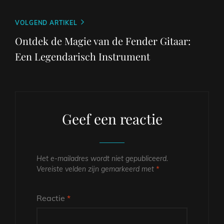
Volgend
VOLGEND ARTIKEL
bericht
Ontdek de Magie van de Fender Gitaar:
Een Legendarisch Instrument
Geef een reactie
Het e-mailadres wordt niet gepubliceerd.
Vereiste velden zijn gemarkeerd met
*
Reactie
*