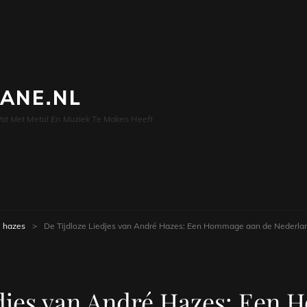
LANE.NL
at Met Metal En Muziek Te Maken Heeft
 hazes
>
De Tijdloze Liedjes van André Hazes: Een Hommage aan de Nederla
edjes van André Hazes: Een