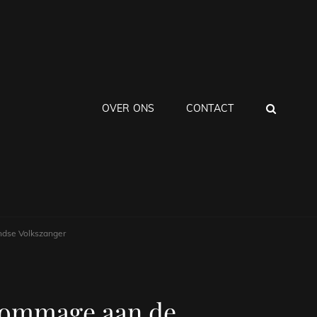
ZOEK
OVER ONS
CONTACT
ndse Volkszanger
 Hommage aan de