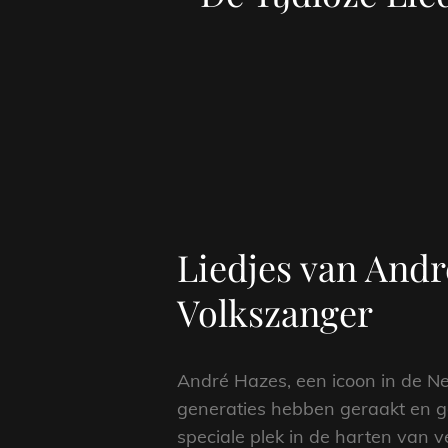
Liedjes van And
Volkszanger
André Hazes, een icoon in de Ne
generaties hebben geraakt en g
speciale plek in de harten van 