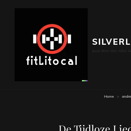
SILVER
Jouw Bron Voor Alles W
Home
>
andre
De Tijdloze Li