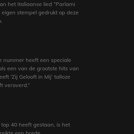
 het Italiaanse lied “Parlami
n eigen stempel gedrukt op deze
.
sche nummer heeft een speciale
s een van de grootste hits van
 ‘Zij Gelooft in Mij’ talloze
ft veroverd.”
op 40 heeft gestaan, is het
ereikte een brede