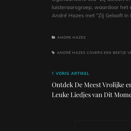
luisteraarsgroep, waardoor het e
André Hazes met “Zij Gelooft in 
CATEGORIEËN
ANDRE HAZES
TAGS,
ANDRÉ HAZES
COVERS
EEN BEETJE V
Berichtnavigatie
Vorig
VORIG ARTIKEL
bericht
Ontdek De Meest Vrolijke e
Leuke Liedjes van Dit Mom