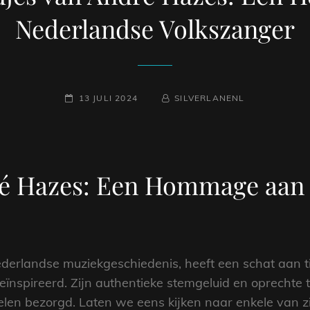
Nederlandse Volkszanger
GEPLAATST
NAAMREGEL
BYLINE
13 JULI 2024
SILVERLANENL
OP
ré Hazes: Een Hommage aan
derlandse muziekgeschiedenis, heeft een schat aan tij
eïnspireerd. Zijn authentieke stemgeluid en oprecht
velen bezorgd. Laten we eens kijken naar enkele van z