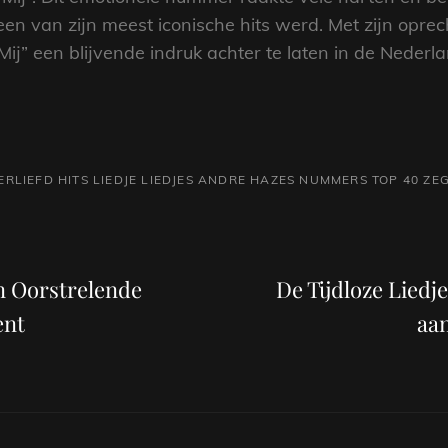
en van zijn meest iconische hits werd. Met zijn oprec
Mij” een blijvende indruk achter te laten in de Neder
ERLIEFD
HITS
LIEDJE
LIEDJES ANDRE HAZES
NUMMERS
TOP 40
ZE
Volgend
bericht
n Oorstrelende
De Tijdloze Liedj
ent
aa