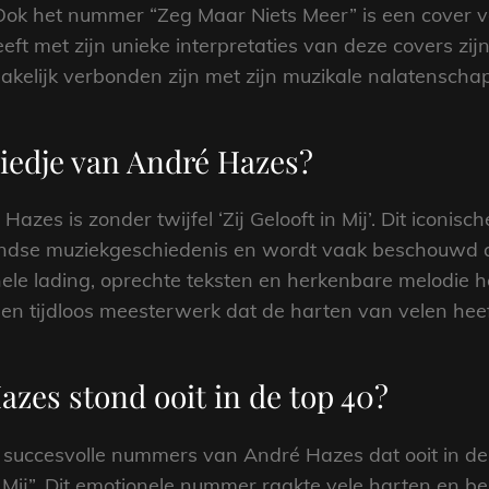
ok het nummer “Zeg Maar Niets Meer” is een cover van
ft met zijn unieke interpretaties van deze covers zij
akelijk verbonden zijn met zijn muzikale nalatenschap
liedje van André Hazes?
azes is zonder twijfel ‘Zij Gelooft in Mij’. Dit iconi
ndse muziekgeschiedenis en wordt vaak beschouwd al
le lading, oprechte teksten en herkenbare melodie heeft
t een tijdloos meesterwerk dat de harten van velen hee
azes stond ooit in de top 40?
succesvolle nummers van André Hazes dat ooit in de t
in Mij”. Dit emotionele nummer raakte vele harten en b