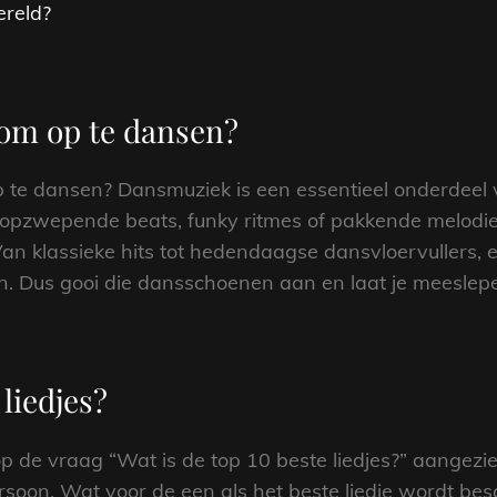
ereld?
s om op te dansen?
 te dansen? Dansmuziek is een essentieel onderdeel va
 opzwepende beats, funky ritmes of pakkende melodieë
an klassieke hits tot hedendaagse dansvloervullers, er
. Dus gooi die dansschoenen aan en laat je meeslep
 liedjes?
p de vraag “Wat is de top 10 beste liedjes?” aangezi
rsoon. Wat voor de een als het beste liedje wordt b