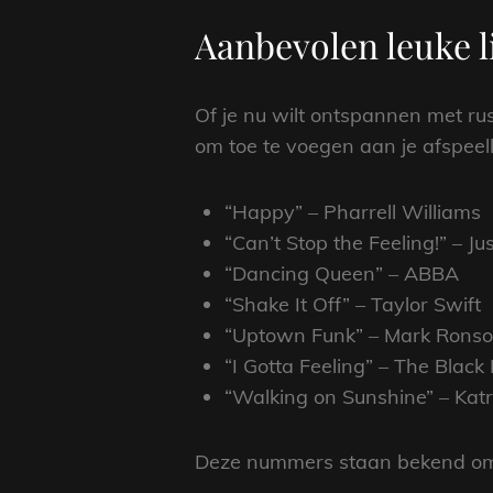
Aanbevolen leuke l
Of je nu wilt ontspannen met rust
om toe te voegen aan je afspeelli
“Happy” – Pharrell Williams
“Can’t Stop the Feeling!” – Ju
“Dancing Queen” – ABBA
“Shake It Off” – Taylor Swift
“Uptown Funk” – Mark Ronson
“I Gotta Feeling” – The Blac
“Walking on Sunshine” – Kat
Deze nummers staan bekend om hu