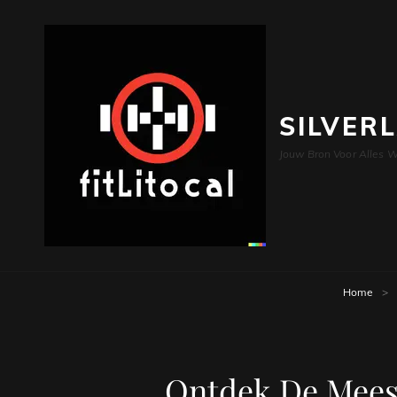
SILVER
Jouw Bron Voor Alles W
Home
>
Ontdek De Meest