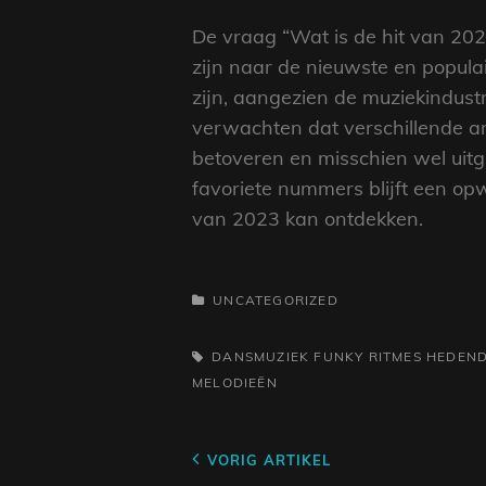
De vraag “Wat is de hit van 202
zijn naar de nieuwste en popula
zijn, aangezien de muziekindus
verwachten dat verschillende a
betoveren en misschien wel uitg
favoriete nummers blijft een op
van 2023 kan ontdekken.
CATEGORIEËN
UNCATEGORIZED
TAGS,
DANSMUZIEK
FUNKY RITMES
HEDEND
MELODIEËN
Berichtnavigatie
Vorig
VORIG ARTIKEL