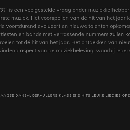
3?” is een veelgestelde vraag onder muziekliefhebber
irste muziek. Het voorspellen van dé hit van het jaar
trie voortdurend evolueert en nieuwe talenten opkom
rtiesten en bands met verrassende nummers zullen kom
roeien tot dé hit van het jaar. Het ontdekken van ni
windend aspect van de muziekbeleving, waarbij iederee
AAGSE DANSVLOERVULLERS
KLASSIEKE HITS
LEUKE LIEDJES
OPZ
Volgend