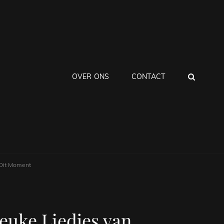
ZOEK
OVER ONS
CONTACT
 Dit Moment
euke Liedjes van