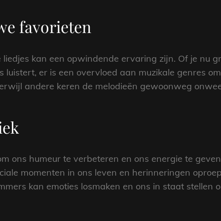
we favorieten
liedjes kan een opwindende ervaring zijn. Of je nu g
rs luistert, er is een overvloed aan muzikale genres
, terwijl andere keren de melodieën gewoonweg onwee
iek
 om ons humeur te verbeteren en ons energie te gev
eciale momenten in ons leven en herinneringen oproep
nummers kan emoties losmaken en ons in staat stellen