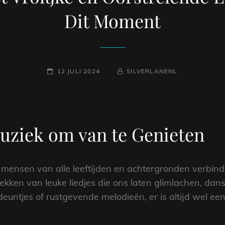
Dit Moment
GEPLAATST
NAAMREGEL
BYLINE
12 JULI 2024
SILVERLANENL
OP
Muziek om van te Genieten
e mensen van alle leeftijden en achtergronden verbind
ekken van leuke liedjes die ons laten glimlachen, dan
ntjes of rustgevende melodieën, er is altijd wel een 