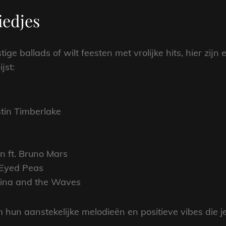
iedjes
ige ballads of wilt feesten met vrolijke hits, hier zijn
jst:
stin Timberlake
 ft. Bruno Mars
k Eyed Peas
rina and the Waves
n aanstekelijke melodieën en positieve vibes die je 