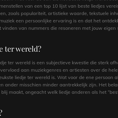
amenstellen van een top 10 lijst van beste liedjes ve
en, zoals populariteit, artistieke waarde, tekstuele in
muziek een persoonlijke ervaring is en dat het ontde
 het vinden van nummers die resoneren met jouw eigen
je ter wereld?
dje ter wereld is een subjectieve kwestie die sterk afh
ervloed aan muziekgenres en artiesten over de hele 
ukste liedje ter wereld is. Wat voor de ene persoon 
ander misschien minder aantrekkelijk zijn. Het belan
en blij maakt, ongeacht welk liedje anderen als het “b
?