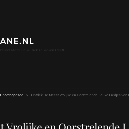
LANE.NL
at Met Metal En Muziek Te Maken Heeft
Uncategorized
>
Ontdek De Meest Vrolijke en Oorstrelende Leuke Liedjes van
 Vrolijke en Oorstrelende L