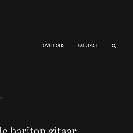
ZOEK
OVER ONS
CONTACT
r
e bariton gitaar