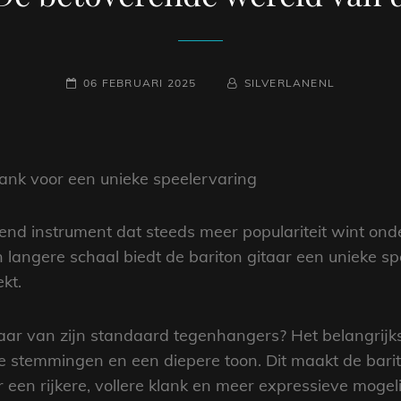
GEPLAATST
NAAMREGEL
BYLINE
06 FEBRUARI 2025
SILVERLANENL
OP
lank voor een unieke speelervaring
erend instrument dat steeds meer populariteit wint on
n langere schaal biedt de bariton gitaar een unieke s
kt.
aar van zijn standaard tegenhangers? Het belangrijk
re stemmingen en een diepere toon. Dit maakt de barit
 een rijkere, vollere klank en meer expressieve mogel