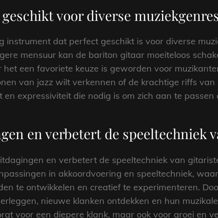
 geschikt voor diverse muziekgenres,
ig instrument dat perfect geschikt is voor diverse muz
angere mensuur kan de bariton gitaar moeiteloos schak
or het een favoriete keuze is geworden voor muzikant
nen van jazz wilt verkennen of de krachtige riffs van m
teit en expressiviteit die nodig is om zich aan te passe
gen en verbetert de speeltechniek va
uitdagingen en verbetert de speeltechniek van gitaris
anpassingen in akkoordvoering en speeltechniek, waa
n te ontwikkelen en creatief te experimenteren. Door
erleggen, nieuwe klanken ontdekken en hun muzikale 
orgt voor een diepere klank, maar ook voor groei en ve