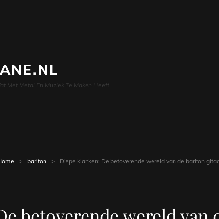
LANE.NL
at Met Metal En Muziek Te Maken Heeft
Home
>
bariton
>
Diepe klanken: De betoverende wereld van de bariton gitaa
De betoverende wereld van d