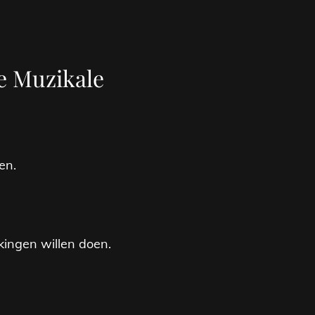
e Muzikale
en.
kkingen willen doen.