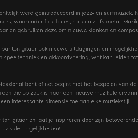
nkelijk werd geïntroduceerd in jazz- en surfmuziek, h
res, waaronder folk, blues, rock en zelfs metal. Muz
itaar en gebruiken deze om nieuwe klanken en composi
de bariton gitaar ook nieuwe uitdagingen en mogelijkh
 speeltechniek en akkoordvoering, wat kan leiden to
essional bent of net begint met het bespelen van de g
en die op zoek is naar een nieuwe muzikale ervaring.
 een interessante dimensie toe aan elke muziekstijl.
ton gitaar en laat je inspireren door zijn betoverend
uzikale mogelijkheden!