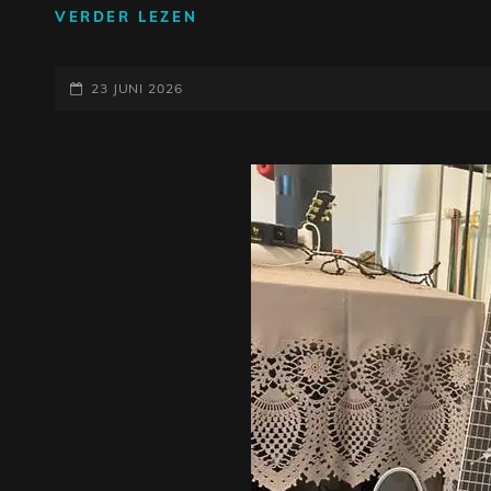
ONTDEK
VERDER LEZEN
DE
VEELZIJDIGHEID
GEPLAATST
VAN
23 JUNI 2026
DE
OP
SEMI-
ELEKTRISCHE
GITAAR