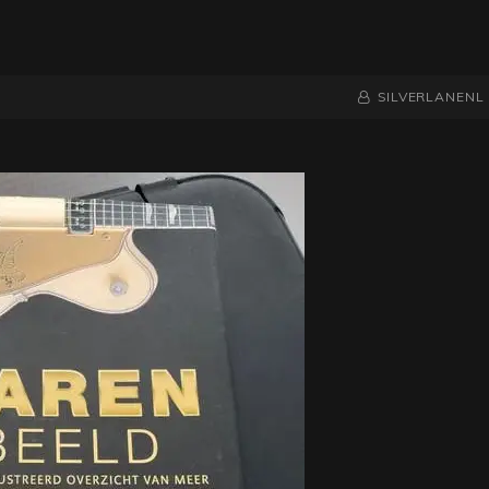
NAAMREGEL
BYLINE
SILVERLANENL