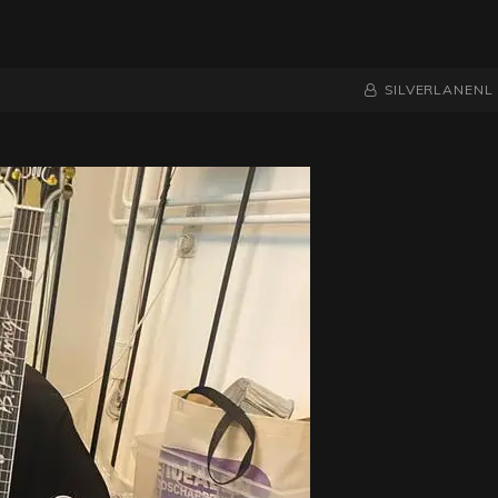
NAAMREGEL
BYLINE
SILVERLANENL