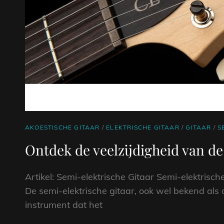
CAT
AKOESTISCHE GITAAR
/
ELEKTRISCHE GITAAR
/
GITAAR
/
S
LINKS
Ontdek de veelzijdigheid van de
Artikel: Semi-elektrische Gitaar Semi-elektrisch
De semi-elektrische gitaar, ook wel bekend als 
instrument dat het