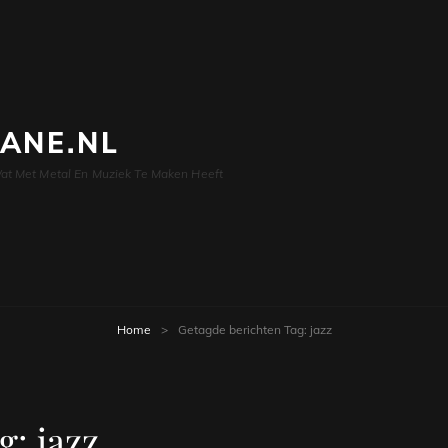
LANE.NL
at Met Metal En Muziek Te Maken Heeft
Home
>
Getagde berichten
Tag:
jazz
g:
jazz