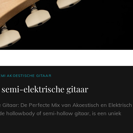
EMI AKOESTISCHE GITAAR
 semi-elektrische gitaar
e Gitaar: De Perfecte Mix van Akoestisch en Elektrisch
de hollowbody of semi-hollow gitaar, is een uniek