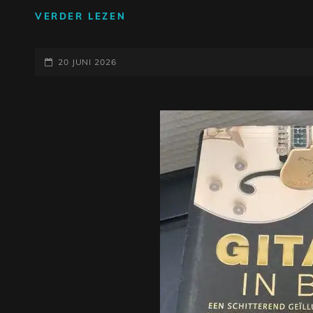
DE
VERDER LEZEN
LEGENDARISCHE
GITAAR
GEPLAATST
VAN
20 JUNI 2026
BB
OP
KING:
EEN
ODE
AAN
DE
BLUESKONING