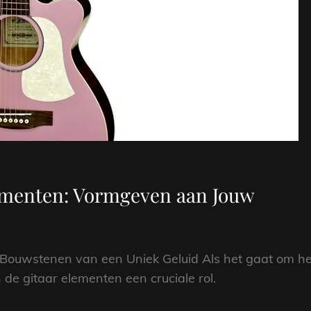
ementen: Vormgeven aan Jouw
e Bouwstenen van een Uniek Geluid Als het gaat om he
 de gitaar elementen een cruciale rol.