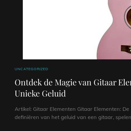
CAT
UNCATEGORIZED
LINKS
Ontdek de Magie van Gitaar El
Unieke Geluid
Artikel: Gitaar Elementen Gitaar Elementen: D
definiëren van het geluid van een gitaar, spelen