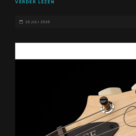
ONTDEK
VERDER LEZEN
DE
MAGIE
GEPLAATST
VAN
18 JULI 2026
GITAAR
OP
ELEMENTEN:
VORMGEVEN
AAN
JOUW
UNIEKE
GELUID