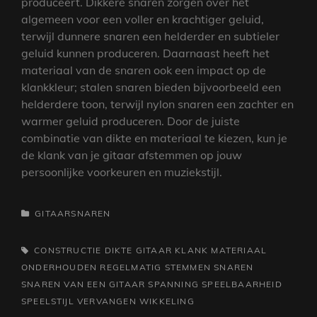
produceert. Dikkere snaren zorgen over het
algemeen voor een voller en krachtiger geluid,
terwijl dunnere snaren een helderder en subtieler
geluid kunnen produceren. Daarnaast heeft het
materiaal van de snaren ook een impact op de
klankkleur; stalen snaren bieden bijvoorbeeld een
helderdere toon, terwijl nylon snaren een zachter en
warmer geluid produceren. Door de juiste
combinatie van dikte en materiaal te kiezen, kun je
de klank van je gitaar afstemmen op jouw
persoonlijke voorkeuren en muziekstijl.
CATEGORIEËN
GITAARSNAREN
TAGS,
CONSTRUCTIE
DIKTE
GITAAR
KLANK
MATERIAAL
ONDERHOUDEN
REGELMATIG STEMMEN
SNAREN
SNAREN VAN EEN GITAAR
SPANNING
SPEELBAARHEID
SPEELSTIJL
VERVANGEN
WIKKELING