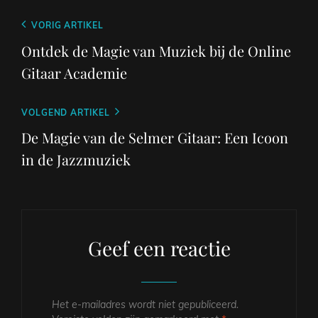
Berichtnavigatie
Vorig
VORIG ARTIKEL
bericht
Ontdek de Magie van Muziek bij de Online
Gitaar Academie
Volgend
VOLGEND ARTIKEL
bericht
De Magie van de Selmer Gitaar: Een Icoon
in de Jazzmuziek
Geef een reactie
Het e-mailadres wordt niet gepubliceerd.