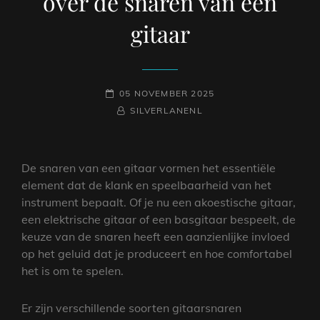
over de snaren van een
gitaar
GEPLAATST
05 NOVEMBER 2025
OP
NAAMREGEL
BYLINE
SILVERLANENL
De snaren van een gitaar vormen het essentiële
element dat de klank en speelbaarheid van het
instrument bepaalt. Of je nu een akoestische gitaar,
een elektrische gitaar of een basgitaar bespeelt, de
keuze van de snaren heeft een aanzienlijke invloed
op het geluid dat je produceert en hoe comfortabel
het is om te spelen.
Er zijn verschillende soorten gitaarsnaren