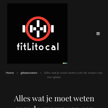
Home
>
gitaarsnaren
>
Alles wat je moet weten over de snaren van
een gitaar
Alles wat je moet weten