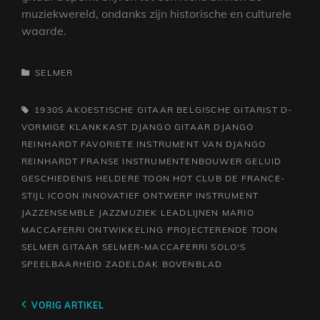
muziekwereld, ondanks zijn historische en culturele
waarde.
CATEGORIEËN
SELMER
TAGS,
1930S
AKOESTISCHE GITAAR
BELGISCHE GITARIST
D-
VORMIGE KLANKKAST
DJANGO GITAAR
DJANGO
REINHARDT
FAVORIETE INSTRUMENT VAN DJANGO
REINHARDT
FRANSE INSTRUMENTENBOUWER
GELUID
GESCHIEDENIS
HELDERE TOON
HOT CLUB DE FRANCE-
STIJL
ICOON
INNOVATIEF ONTWERP
INSTRUMENT
JAZZENSEMBLE
JAZZMUZIEK
LEADLIJNEN
MARIO
MACCAFERRI
ONTWIKKELING
PROJECTERENDE TOON
SELMER GITAAR
SELMER-MACCAFERRI
SOLO'S
SPEELBAARHEID
ZADELDAK BOVENBLAD
Berichtnavigatie
Vorig
VORIG ARTIKEL