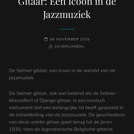
Gitaar: Een Icoon in de
Jazzmuziek
GEPLAATST
06 NOVEMBER 2025
OP
NAAMREGEL
BYLINE
SILVERLANENL
De Selmer gitaar: een icoon in de wereld van de
jazzmuziek
De Selmer gitaar, ook wel bekend als de Selmer-
Maccaferri of Django gitaar, is een iconisch
instrument dat een belangrijke rol heeft gespeeld in
de ontwikkeling van de jazzmuziek. De geschiedenis
van deze unieke gitaar gaat terug tot de jaren
1930, toen de legendarische Belgische gitarist