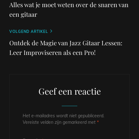
bericht
Alles wat je moet weten over de snaren van
een gitaar
Volgend
VOLGEND ARTIKEL
bericht
Ontdek de Magie van Jazz Gitaar Lessen:
Leer Improviseren als een Pro!
Geef een reactie
Het e-mailadres wordt niet gepubliceerd.
Vereiste velden zijn gemarkeerd met
*