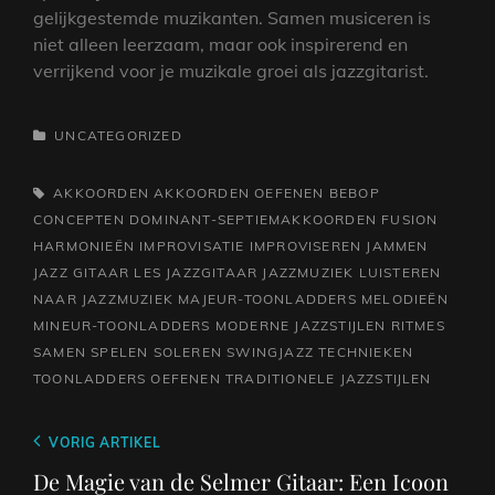
gelijkgestemde muzikanten. Samen musiceren is
niet alleen leerzaam, maar ook inspirerend en
verrijkend voor je muzikale groei als jazzgitarist.
CATEGORIEËN
UNCATEGORIZED
TAGS,
AKKOORDEN
AKKOORDEN OEFENEN
BEBOP
CONCEPTEN
DOMINANT-SEPTIEMAKKOORDEN
FUSION
HARMONIEËN
IMPROVISATIE
IMPROVISEREN
JAMMEN
JAZZ GITAAR LES
JAZZGITAAR
JAZZMUZIEK
LUISTEREN
NAAR JAZZMUZIEK
MAJEUR-TOONLADDERS
MELODIEËN
MINEUR-TOONLADDERS
MODERNE JAZZSTIJLEN
RITMES
SAMEN SPELEN
SOLEREN
SWINGJAZZ
TECHNIEKEN
TOONLADDERS OEFENEN
TRADITIONELE JAZZSTIJLEN
Berichtnavigatie
Vorig
VORIG ARTIKEL
bericht
De Magie van de Selmer Gitaar: Een Icoon