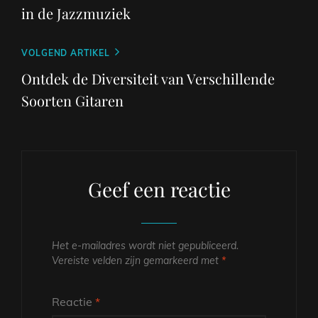
in de Jazzmuziek
Volgend
VOLGEND ARTIKEL
bericht
Ontdek de Diversiteit van Verschillende
Soorten Gitaren
Geef een reactie
Het e-mailadres wordt niet gepubliceerd.
Vereiste velden zijn gemarkeerd met
*
Reactie
*