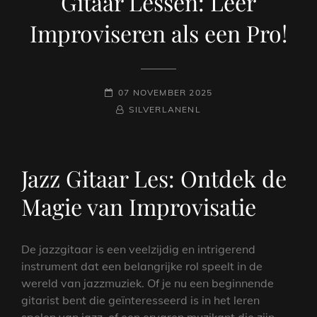
Gitaar Lessen: Leer
Improviseren als een Pro!
GEPLAATST
07 NOVEMBER 2025
OP
NAAMREGEL
BYLINE
SILVERLANENL
Jazz Gitaar Les: Ontdek de
Magie van Improvisatie
De jazzgitaar is een veelzijdig en intrigerend
instrument dat een belangrijke rol speelt in de
wereld van jazzmuziek. Of je nu een beginnende
gitarist bent die geïnteresseerd is in het leren