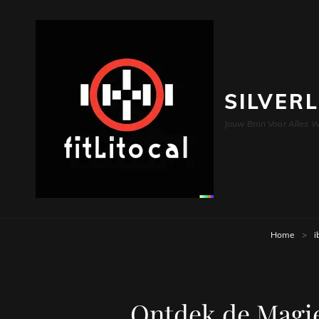
SILVER
Jouw Bron Voor Alles W
Home
>
i
Ontdek de Magie