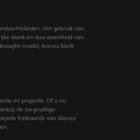
 ambachtslieden. Het gebruik van
rijke klank en duurzaamheid van
adnought-model, Ibanez biedt
ntie en projectie. Of u nu
ankzij de zorgvuldige
oepele fretboards van Ibanez
en.