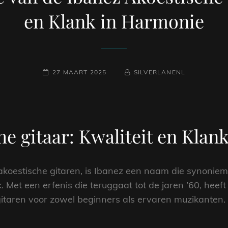
en Klank in Harmonie
GEPLAATST
NAAMREGEL
BYLINE
27 MAART 2025
SILVERLANENL
OP
he gitaar: Kwaliteit en Kla
oestische gitaren, is Ibanez een naam die synoniem s
Met een erfenis die teruggaat tot de jaren ’60, heeft
itaren voor zowel beginners als ervaren muzikanten.