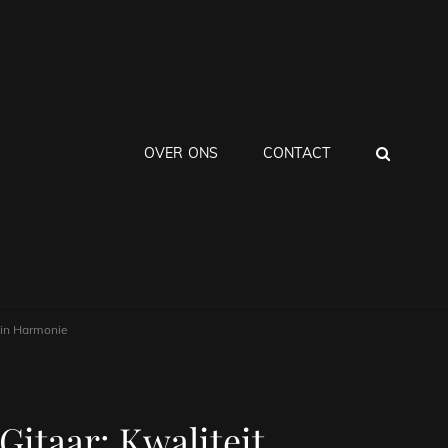
ZOEK
OVER ONS
CONTACT
 in Harmonie
itaar: Kwaliteit