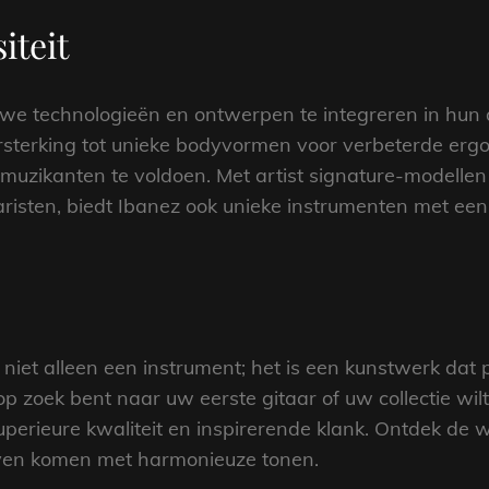
iteit
euwe technologieën en ontwerpen te integreren in hun 
rsterking tot unieke bodyvormen voor verbeterde ergo
zikanten te voldoen. Met artist signature-modellen d
isten, biedt Ibanez ook unieke instrumenten met een 
s niet alleen een instrument; het is een kunstwerk da
op zoek bent naar uw eerste gitaar of uw collectie wil
n superieure kwaliteit en inspirerende klank. Ontdek de
leven komen met harmonieuze tonen.