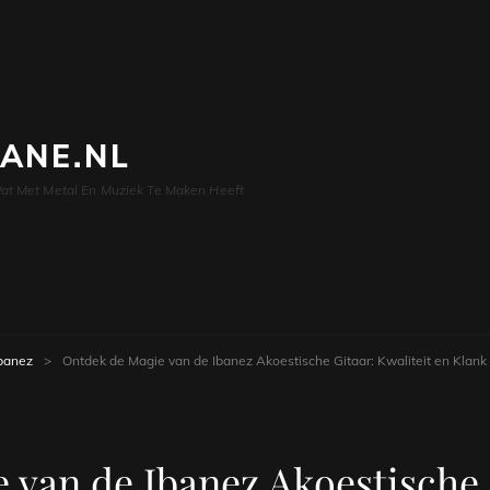
LANE.NL
at Met Metal En Muziek Te Maken Heeft
banez
>
Ontdek de Magie van de Ibanez Akoestische Gitaar: Kwaliteit en Klank
 van de Ibanez Akoestische G