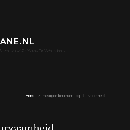
LANE.NL
at Met Metal En Muziek Te Maken Heeft
Home
>
Getagde berichten
Tag:
duurzaamheid
urzaamheid