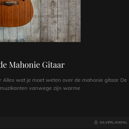
de Mahonie Gitaar
r Alles wat je moet weten over de mahonie gitaar De
er muzikanten vanwege zijn warme
NAAMREGEL
BYLINE
SILVERLANENL