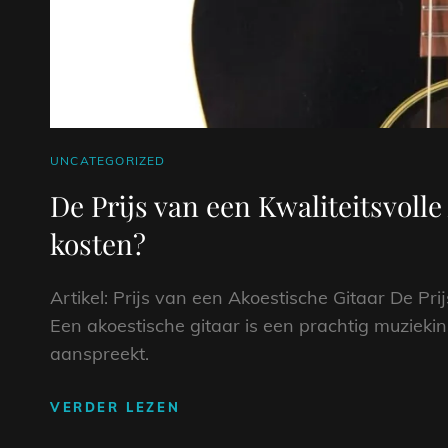
CAT
UNCATEGORIZED
LINKS
De Prijs van een Kwaliteitsvolle
kosten?
Artikel: Prijs van een Akoestische Gitaar De Pr
Een akoestische gitaar is een prachtig muziek
aanspreekt.
DE
VERDER LEZEN
PRIJS