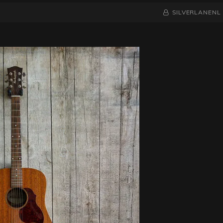
NAAMREGEL
BYLINE
SILVERLANENL