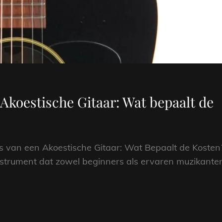
 Akoestische Gitaar: Wat bepaalt de
ijs van een Akoestische Gitaar: Wat Bepaalt de Kosten
instrument dat zowel beginners als ervaren muzikante