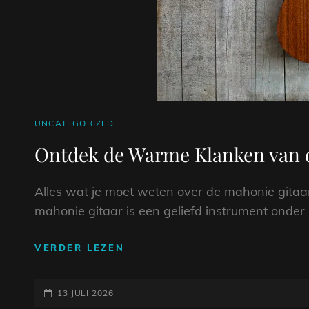
CAT
UNCATEGORIZED
LINKS
Ontdek de Warme Klanken van 
Alles wat je moet weten over de mahonie gitaa
mahonie gitaar is een geliefd instrument ond
ONTDEK
VERDER LEZEN
DE
WARME
GEPLAATST
KLANKEN
13 JULI 2026
VAN
OP