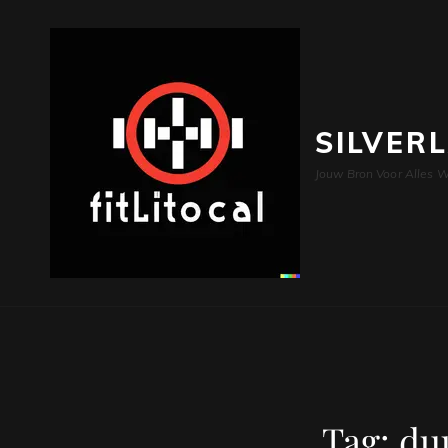
SILVER
Jouw Bron Voor Alles W
Tag:
du