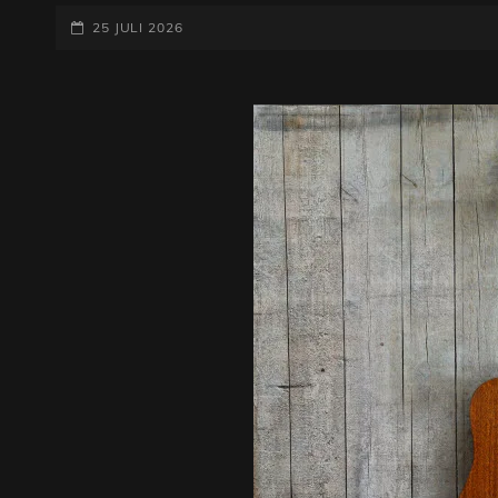
VAN
GEPLAATST
EEN
25 JULI 2026
KWALITEITSVOLLE
OP
AKOESTISCHE
GITAAR:
WAT
BEPAALT
DE
KOSTEN?