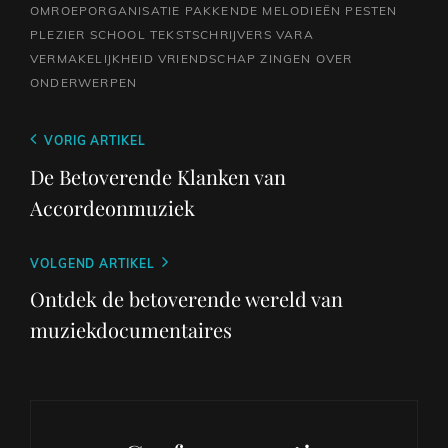
OMROEPORGANISATIE
PAKKENDE MELODIEËN
PESTEN
PLEZIER
SCHOOL
TEKSTSCHRIJVERS
VARA
VERMAKELIJKHEID
VRIENDSCHAP
ZINGEN OVER
ONDERWERPEN
Berichtnavigatie
Vorig
VORIG ARTIKEL
bericht
De Betoverende Klanken van
Accordeonmuziek
Volgend
VOLGEND ARTIKEL
bericht
Ontdek de betoverende wereld van
muziekdocumentaires