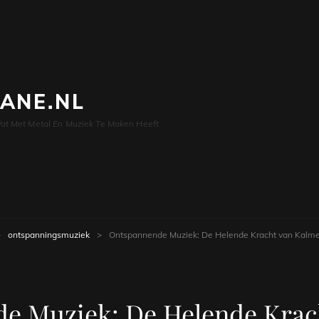
LANE.NL
at Met Metal En Muziek Te Maken Heeft
>
ontspanningsmuziek
>
Ontspannende Muziek: De Helende Kracht van Kalm
e Muziek: De Helende Krac