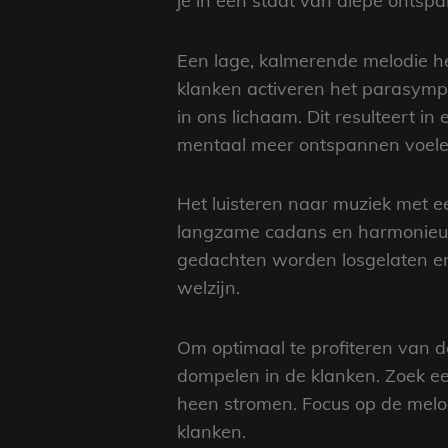
je in een staat van diepe ontsp
Een lage, kalmerende melodie h
klanken activeren het parasympa
in ons lichaam. Dit resulteert 
mentaal meer ontspannen voele
Het luisteren naar muziek met e
langzame cadans en harmonieuz
gedachten worden losgelaten en 
welzijn.
Om optimaal te profiteren van de
dompelen in de klanken. Zoek een 
heen stromen. Focus op de melod
klanken.