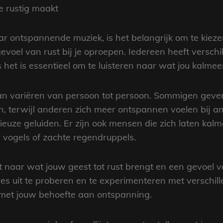
je rustig maakt
aar ontspannende muziek, is het belangrijk om te kiez
voel van rust bij je oproepen. Iedereen heeft verschi
 het is essentieel om te luisteren naar wat jou kalmee
kan variëren van persoon tot persoon. Sommigen geve
n, terwijl anderen zich meer ontspannen voelen bij 
ze geluiden. Er zijn ook mensen die zich laten kalme
e vogels of zachte regendruppels.
tert naar wat jouw geest tot rust brengt en een gevoel
res uit te proberen en te experimenteren met verschill
 met jouw behoefte aan ontspanning.