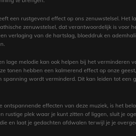
anning te brengen.
eeft een rustgevend effect op ons zenuwstelsel. Het
thische zenuwstelsel, dat verantwoordelijk is voor h
in een verlaging van de hartslag, bloeddruk en ademha
n.
en lage melodie kan ook helpen bij het verminderen 
e tonen hebben een kalmerend effect op onze geest
spanning wordt verminderd. Dit kan leiden tot een ge
 ontspannende effecten van deze muziek, is het belang
rustige plek waar je kunt zitten of liggen, sluit je og
ie en laat je gedachten afdwalen terwijl je je over