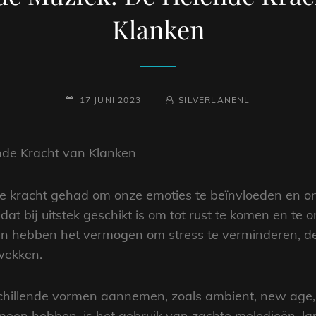
Klanken
GEPLAATST
NAAMREGEL
BYLINE
17 JUNI 2023
SILVERLANENL
OP
de Kracht van Klanken
iale kracht gehad om onze emoties te beïnvloeden en 
t bij uitstek geschikt is om tot rust te komen en te
n hebben het vermogen om stress te verminderen, de 
 wekken.
illende vormen aannemen, zoals ambient, new age, k
een hebben, is het gebruik van zachte melodieën, l