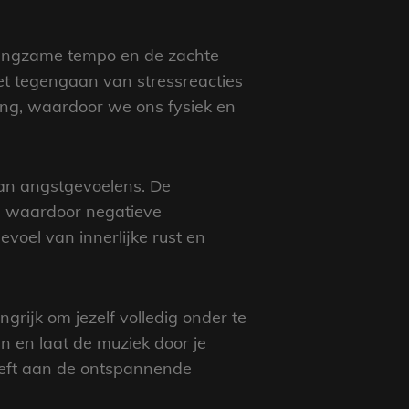
 langzame tempo en de zachte
et tegengaan van stressreacties
ling, waardoor we ons fysiek en
van angstgevoelens. De
, waardoor negatieve
voel van innerlijke rust en
rijk om jezelf volledig onder te
en en laat de muziek door je
geeft aan de ontspannende