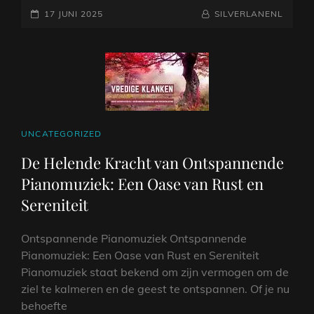
GEPLAATST
MET
NAAMREGEL
BYLINE
17 JUNI 2025
SILVERLANENL
ENGELEN
OP
CAT
UNCATEGORIZED
LINKS
De Helende Kracht van Ontspannende
Pianomuziek: Een Oase van Rust en
Sereniteit
Ontspannende Pianomuziek Ontspannende
Pianomuziek: Een Oase van Rust en Sereniteit
Pianomuziek staat bekend om zijn vermogen om de
ziel te kalmeren en de geest te ontspannen. Of je nu
behoefte