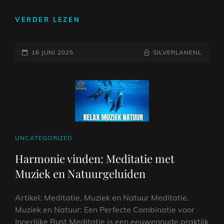
DE
VERDER LEZEN
HELENDE
KRACHT
GEPLAATST
VAN
NAAMREGEL
BYLINE
16 JUNI 2025
SILVERLANENL
ONTSPANNENDE
OP
PIANOMUZIEK:
EEN
OASE
VAN
RUST
EN
CAT
UNCATEGORIZED
SERENITEIT
LINKS
Harmonie vinden: Meditatie met
Muziek en Natuurgeluiden
Artikel: Meditatie, Muziek en Natuur Meditatie,
Muziek en Natuur: Een Perfecte Combinatie voor
Innerlijke Rust Meditatie is een eeuwenoude praktijk