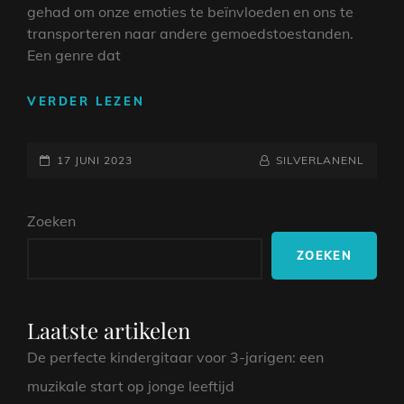
gehad om onze emoties te beïnvloeden en ons te
transporteren naar andere gemoedstoestanden.
Een genre dat
ONTSPANNENDE
VERDER LEZEN
MUZIEK:
DE
GEPLAATST
HELENDE
NAAMREGEL
BYLINE
17 JUNI 2023
SILVERLANENL
KRACHT
OP
VAN
Zoeken
KALME
KLANKEN
ZOEKEN
Laatste artikelen
De perfecte kindergitaar voor 3-jarigen: een
muzikale start op jonge leeftijd