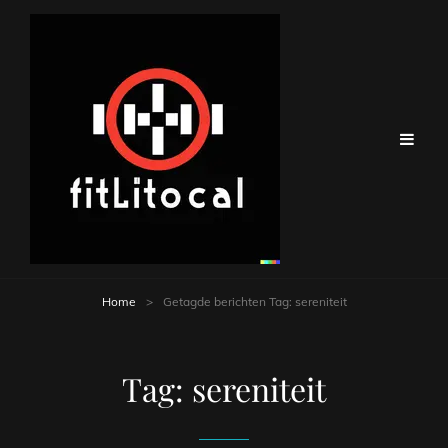
Home
>
Getagde berichten
Tag:
sereniteit
Tag:
sereniteit