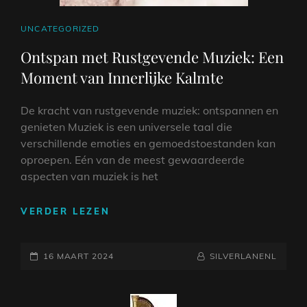
CAT
UNCATEGORIZED
LINKS
Ontspan met Rustgevende Muziek: Een
Moment van Innerlijke Kalmte
De kracht van rustgevende muziek: ontspannen en
genieten Muziek is een universele taal die
verschillende emoties en gemoedstoestanden kan
oproepen. Eén van de meest gewaardeerde
aspecten van muziek is het
ONTSPAN
VERDER LEZEN
MET
RUSTGEVENDE
GEPLAATST
MUZIEK:
NAAMREGEL
BYLINE
16 MAART 2024
SILVERLANENL
EEN
OP
MOMENT
VAN