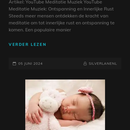
Artikel: YouTube Meditatie Muziek YouTube
Meditatie Muziek: Ontspanning en Innerlijke Rust
Steeds meer mensen ontdekken de kracht van
meditatie om tot innerlijke rust en ontspanning te
komen. Een populaire manier
ONTSPAN
VERDER LEZEN
MET
YOUTUBE
GEPLAATST
MEDITATIE
NAAMREGEL
BYLINE
05 JUNI 2024
SILVERLANENL
MUZIEK:
OP
KALMEER
JE
GEEST
MET
KLANKEN