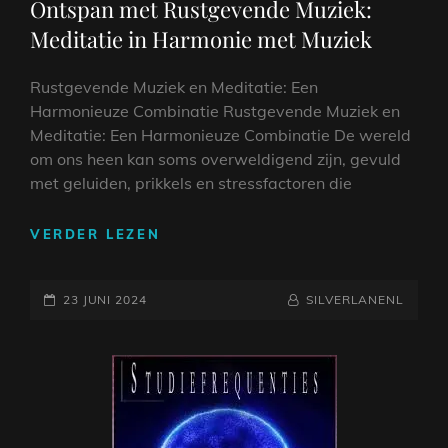
Ontspan met Rustgevende Muziek:
Meditatie in Harmonie met Muziek
Rustgevende Muziek en Meditatie: Een
Harmonieuze Combinatie Rustgevende Muziek en
Meditatie: Een Harmonieuze Combinatie De wereld
om ons heen kan soms overweldigend zijn, gevuld
met geluiden, prikkels en stressfactoren die
ONTSPAN
VERDER LEZEN
MET
RUSTGEVENDE
GEPLAATST
MUZIEK:
NAAMREGEL
BYLINE
23 JUNI 2024
SILVERLANENL
MEDITATIE
OP
IN
HARMONIE
MET
MUZIEK