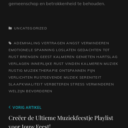
gemeenschap en betrokkenheid te behouden.
CATEGORIEËN
UNCATEGORIZED
TAGS,
ADEMHALING VERTRAGEN
ANGST VERMINDEREN
EMOTIONELE SPANNING LOSLATEN
GEDACHTEN TOT
RUST BRENGEN
GEEST KALMEREN
GENIETEN
HARTSLAG
VERLAGEN
INNERLIJKE RUST VINDEN
KALMEREN
MUZIEK
RUSTIG
MUZIEKTHERAPIE
ONTSPANNEN
PIJN
VERLICHTEN
RUSTGEVENDE MUZIEK
SERENITEIT
SLAAPKWALITEIT VERBETEREN
STRESS VERMINDEREN
WELZIJN BEVORDEREN
Berichtnavigatie
Vorig
VORIG ARTIKEL
bericht
Creëer de Ultieme Muziekfeestje Playlist
voor Jouw Feest!