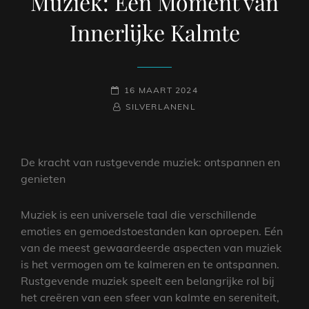
Muziek: Een Moment van
Innerlijke Kalmte
GEPLAATST
16 MAART 2024
OP
NAAMREGEL
BYLINE
SILVERLANENL
De kracht van rustgevende muziek: ontspannen en
genieten
Muziek is een universele taal die verschillende
emoties en gemoedstoestanden kan oproepen. Eén
van de meest gewaardeerde aspecten van muziek
is het vermogen om te kalmeren en te ontspannen.
Rustgevende muziek speelt een belangrijke rol bij
het creëren van een sfeer van kalmte en sereniteit,