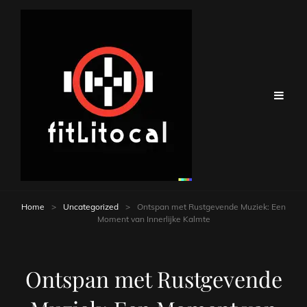
Home
>
Uncategorized
>
Ontspan met Rustgevende Muziek: Een
Moment van Innerlijke Kalmte
Ontspan met Rustgevende