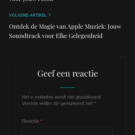
Volgend
VOLGEND ARTIKEL
bericht
Ontdek de Magie van Apple Muziek: Jouw
Soundtrack voor Elke Gelegenheid
Geef een reactie
Het e-mailadres wordt niet gepubliceerd.
Vereiste velden zijn gemarkeerd met
*
Reactie
*