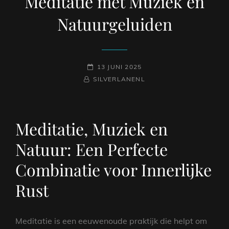
Meditatie met Muziek en
Natuurgeluiden
GEPLAATST
13 JUNI 2025
NAAMREGEL
BYLINE
OP
SILVERLANENL
Meditatie, Muziek en
Natuur: Een Perfecte
Combinatie voor Innerlijke
Rust
Meditatie is een eeuwenoude praktijk die helpt om