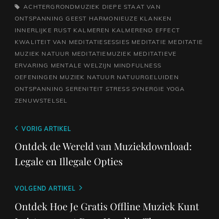
TAGS,
ACHTERGRONDMUZIEK
DIEPE STAAT VAN
ONTSPANNING
GEEST
HARMONIEUZE KLANKEN
INNERLIJKE RUST
KALMEREN
KALMEREND EFFECT
KWALITEIT VAN MEDITATIESESSIES
MEDITATIE
MEDITATIE
MUZIEK NATUUR
MEDITATIEMUZIEK
MEDITATIEVE
ERVARING
MENTALE WELZIJN
MINDFULNESS
OEFENINGEN
MUZIEK
NATUUR
NATUURGELUIDEN
ONTSPANNING
SERENITEIT
STRESS
SYNERGIE
YOGA
ZENUWSTELSEL
Berichtnavigatie
Vorig
VORIG ARTIKEL
bericht
Ontdek de Wereld van Muziekdownload:
Legale en Illegale Opties
Volgend
VOLGEND ARTIKEL
bericht
Ontdek Hoe Je Gratis Offline Muziek Kunt