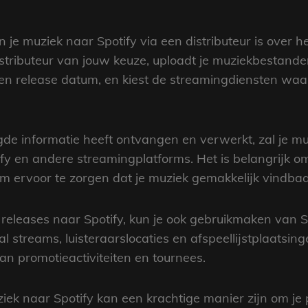
 je muziek naar Spotify via een distributeur is over 
stributeur van jouw keuze, uploadt je muziekbestanden
 en release datum, en kiest de streamingdiensten waar
igde informatie heeft ontvangen en verwerkt, zal je m
fy en andere streamingplatforms. Het is belangrijk om
m ervoor te zorgen dat je muziek gemakkelijk vindbaar 
leases naar Spotify, kun je ook gebruikmaken van Spo
ntal streams, luisteraarslocaties en afspeellijstplaats
an promotieactiviteiten en tournees.
ek naar Spotify kan een krachtige manier zijn om je p