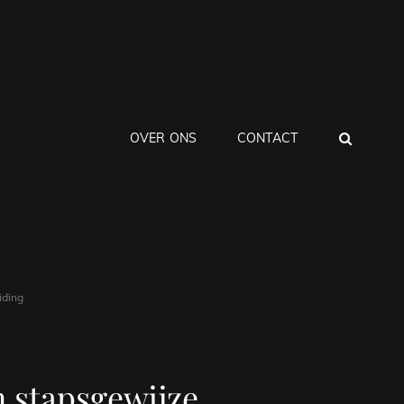
ZOEK
OVER ONS
CONTACT
iding
n stapsgewijze