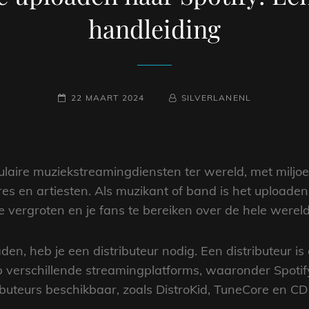
handleiding
GEPLAATST
NAAMREGEL
BYLINE
22 MAART 2024
SILVERLANENL
OP
ulaire muziekstreamingdiensten ter wereld, met miljo
s en artiesten. Als muzikant of band is het uploaden
 vergroten en je fans te bereiken over de hele wereld
en, heb je een distributeur nodig. Een distributeur is 
 verschillende streamingplatforms, waaronder Spoti
tributeurs beschikbaar, zoals DistroKid, TuneCore en CD