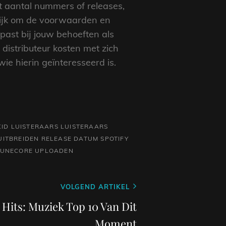
kt aantal nummers of releases,
rijk om de voorwaarden en
 past bij jouw behoeften als
distributeur kosten met zich
ie hierin geïnteresseerd is.
KID
LUISTERAARS
LUISTERAARS
UITBREIDEN
RELEASE DATUM
SPOTIFY
TUNECORE
UPLOADEN
VOLGEND ARTIKEL
Hits: Muziek Top 10 Van Dit
Moment