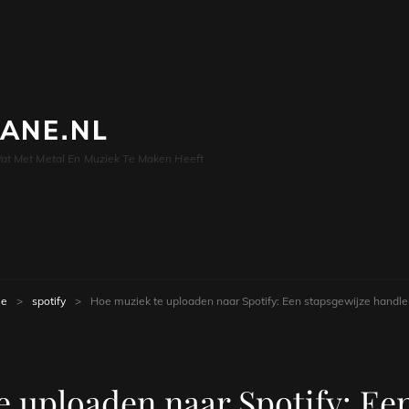
LANE.NL
at Met Metal En Muziek Te Maken Heeft
e
>
spotify
>
Hoe muziek te uploaden naar Spotify: Een stapsgewijze handle
 uploaden naar Spotify: Ee