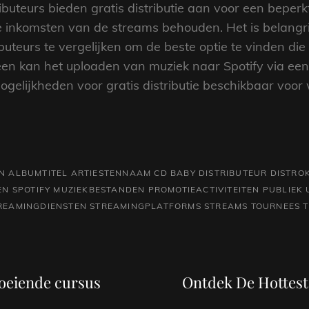
ibuteurs bieden gratis distributie aan voor een beper
e inkomsten van de streams behouden. Het is belang
ibuteurs te vergelijken om de beste optie te vinden die
een kan het uploaden van muziek naar Spotify via een 
elijkheden voor gratis distributie beschikbaar voor w
N
ALBUMTITEL
ARTIESTENNAAM
CD BABY
DISTRIBUTEUR
DISTRO
N SPOTIFY
MUZIEKBESTANDEN
PROMOTIEACTIVITEITEN
PUBLIEK 
REAMINGDIENSTEN
STREAMINGPLATFORMS
STREAMS
TOURNEES
Volgend
bericht
boeiende cursus
Ontdek De Hottest 