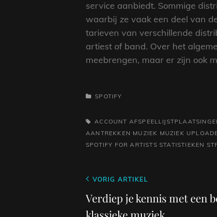
service aanbiedt. Sommige distr
waarbij ze vaak een deel van d
tarieven van verschillende distr
artiest of band. Over het algem
meebrengen, maar er zijn ook mog
CATEGORIEËN
SPOTIFY
TAGS,
ACCOUNT
AFSPEELLIJSTPLAATSINGE
AANTREKKEN
MUZIEK
MUZIEK UPLOADE
SPOTIFY FOR ARTISTS
STATISTIEKEN
ST
Berichtnavigatie
Vorig
VORIG ARTIKEL
bericht
Verdiep je kennis met een 
klassieke muziek