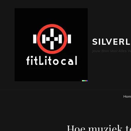
SILVER
Jouw Bron Voor Alles W
Hom
Hoe muziek te