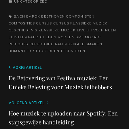
CATEGORIEËN
UNCATEGORIZED
TAGS,
BACH
BAROK
BEETHOVEN
COMPONISTEN
COMPOSITIES
CURSUS
CURSUS KLASSIEKE MUZIEK
GESCHIEDENIS
KLASSIEKE MUZIEK
LIVE UITVOERINGEN
LUISTERVAARDIGHEDEN
MODERNISME
MOZART
PERIODES
REPERTOIRE AAN MUZIKALE SMAKEN
ROMANTIEK
STRUCTUREN
TECHNIEKEN
Berichtnavigatie
Vorig
VORIG ARTIKEL
bericht
De Betovering van Festivalmuziek: Een
Unieke Beleving voor Muziekliefhebbers
Volgend
VOLGEND ARTIKEL
bericht
Hoe muziek te uploaden naar Spotify: Een
stapsgewijze handleiding