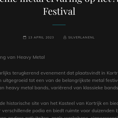
Festival
GEPLAATST
NAAMREGEL
BYLINE
13 APRIL 2023
SILVERLANENL
OP
ering van Heavy Metal
arlijks terugkerend evenement dat plaatsvindt in Kortrijk
n uitgegroeid tot een van de belangrijkste metal festiv
aan heavy metal bands, variërend van klassieke band
e historische site van het Kasteel van Kortrijk en bie
er verschillende podia en biedt ruimte voor duizenden
 van andere activiteiten, zoals workshops, signeerses