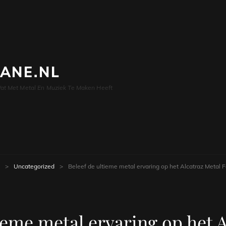
LANE.NL
at Met Metal En Muziek Te Maken Heeft
>
Uncategorized
>
Beleef de ultieme metal ervaring op het Alcatraz Metal F
ieme metal ervaring op het 