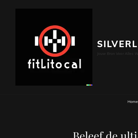
SILVER
Jouw Bron Voor Alles W
Home
Beleef de ult