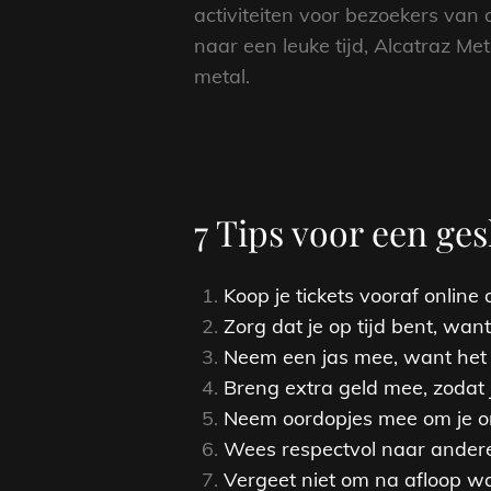
activiteiten voor bezoekers van
naar een leuke tijd, Alcatraz Me
metal.
7 Tips voor een ges
Koop je tickets vooraf online
Zorg dat je op tijd bent, wan
Neem een jas mee, want het k
Breng extra geld mee, zodat 
Neem oordopjes mee om je or
Wees respectvol naar andere
Vergeet niet om na afloop wa