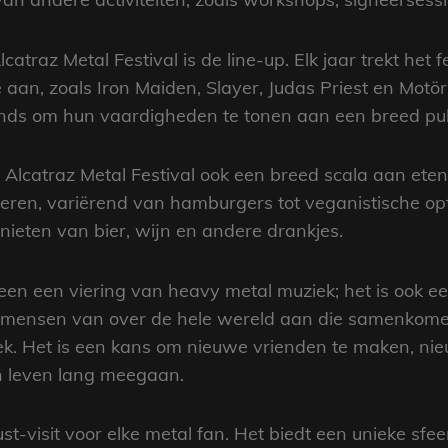
traz Metal Festival is de line-up. Elk jaar trekt het f
aan, zoals Iron Maiden, Slayer, Judas Priest en Motör
ds om hun vaardigheden te tonen aan een breed pub
lcatraz Metal Festival ook een breed scala aan eten e
rveren, variërend van hamburgers tot veganistische opti
ieten van bier, wijn en andere drankjes.
alleen een viering van heavy metal muziek; het is ook e
t mensen van over de hele wereld aan die samenkom
iek. Het is een kans om nieuwe vrienden te maken, n
en leven lang meegaan.
ust-visit voor elke metal fan. Het biedt een unieke sfe