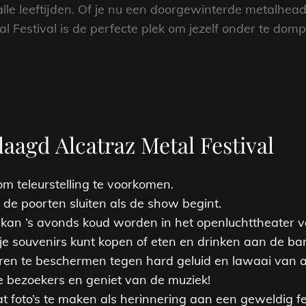
 alle leeftijden. Of je nu een doorgewinterde metalhe
tal Festival is de perfecte plek om jezelf onder te do
laagd Alcatraz Metal Festival
 om teleurstelling te voorkomen.
t de poorten sluiten als de show begint.
an ’s avonds koud worden in het openluchttheater va
je souvenirs kunt kopen of eten en drinken aan de bar
en te beschermen tegen hard geluid en lawaai van 
 bezoekers en geniet van de muziek!
t foto’s te maken als herinnering aan een geweldig fes