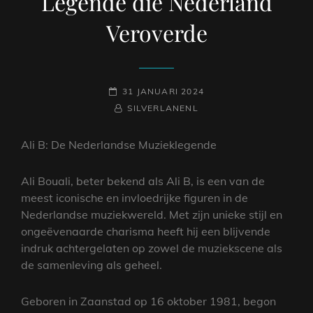
Legende die Nederland
Veroverde
GEPLAATST
31 JANUARI 2024
OP
NAAMREGEL
BYLINE
SILVERLANENL
Ali B: De Nederlandse Muzieklegende
Ali Bouali, beter bekend als Ali B, is een van de
meest iconische en invloedrijke figuren in de
Nederlandse muziekwereld. Met zijn unieke stijl en
ongeëvenaarde charisma heeft hij een blijvende
indruk achtergelaten op zowel de muziekscene als
de samenleving als geheel.
Geboren in Zaanstad op 16 oktober 1981, begon