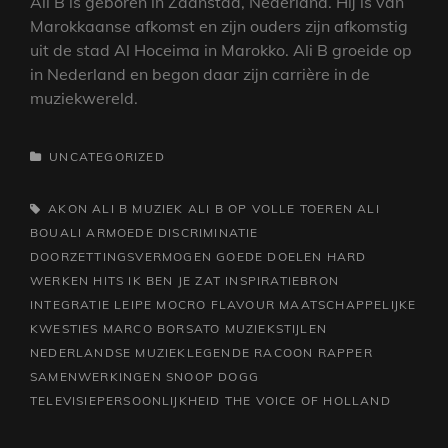
Ali B is geboren in Zaanstad, Nederland. Hij is van
Marokkaanse afkomst en zijn ouders zijn afkomstig
uit de stad Al Hoceima in Marokko. Ali B groeide op
in Nederland en begon daar zijn carrière in de
muziekwereld.
CATEGORIEËN
UNCATEGORIZED
TAGS,
AKON
ALI B MUZIEK
ALI B OP VOLLE TOEREN
ALI
BOUALI
ARMOEDE
DISCRIMINATIE
DOORZETTINGSVERMOGEN
GOEDE DOELEN
HARD
WERKEN
HITS
IK BEN JE ZAT
INSPIRATIEBRON
INTEGRATIE
LEIPE MOCRO FLAVOUR
MAATSCHAPPELIJKE
KWESTIES
MARCO BORSATO
MUZIEKSTIJLEN
NEDERLANDSE MUZIEKLEGENDE
RACOON
RAPPER
SAMENWERKINGEN
SNOOP DOGG
TELEVISIEPERSOONLIJKHEID
THE VOICE OF HOLLAND