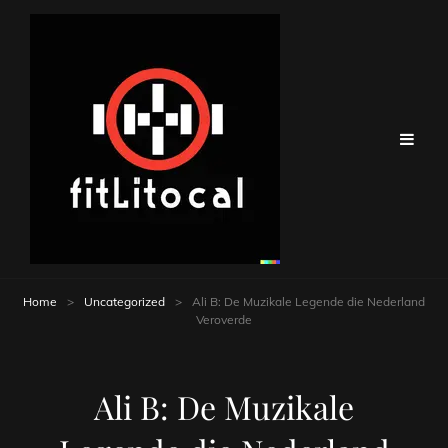
Home
>
Uncategorized
>
Ali B: De Muzikale Legende die Nederland
Veroverde
Ali B: De Muzikale