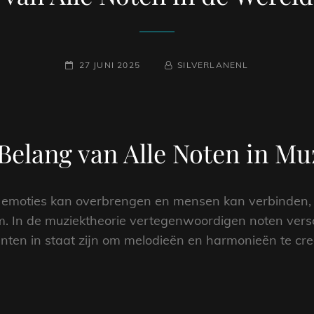
GEPLAATST
NAAMREGEL
BYLINE
27 JUNI 2025
SILVERLANENL
OP
Belang van Alle Noten in Mu
die emoties kan overbrengen en mensen kan verbinden
 In de muziektheorie vertegenwoordigen noten versc
en in staat zijn om melodieën en harmonieën te cre