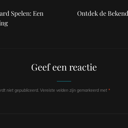
Volgend
bericht
ard Spelen: Een
Ontdek de Bekende
ing
Geef een reactie
dt niet gepubliceerd.
Vereiste velden zijn gemarkeerd met
*