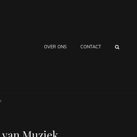
ZOEK
OVER ONS
CONTACT
k
d van Muziek