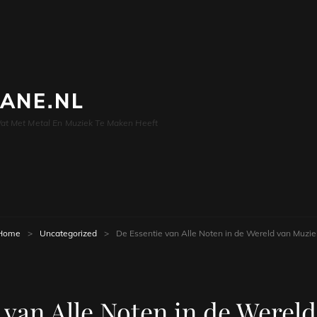
LANE.NL
at Met Metal En Muziek Te Maken Heeft
Home
>
Uncategorized
>
De Essentie van Alle Noten in de Wereld van Muzie
 van Alle Noten in de Werel