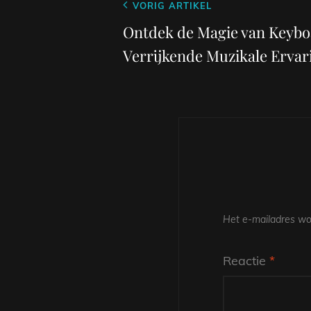
Berichtnavigatie
Vorig
VORIG ARTIKEL
bericht
Ontdek de Magie van Keybo
Verrijkende Muzikale Ervar
Het e-mailadres wor
Reactie
*