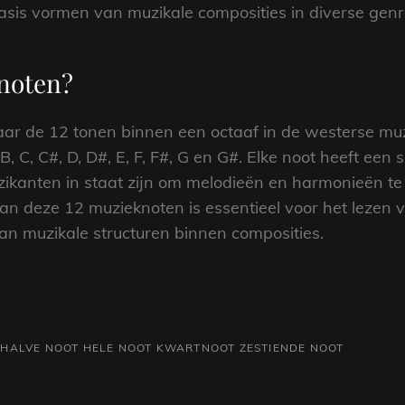
sis vormen van muzikale composities in diverse genres
knoten?
r de 12 tonen binnen een octaaf in de westerse muzi
 C, C#, D, D#, E, F, F#, G en G#. Elke noot heeft een 
ikanten in staat zijn om melodieën en harmonieën te
van deze 12 muzieknoten is essentieel voor het lezen 
an muzikale structuren binnen composities.
HALVE NOOT
HELE NOOT
KWARTNOOT
ZESTIENDE NOOT