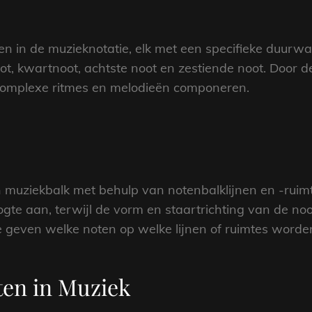
oten in de muzieknotatie, elk met een specifieke duu
noot, kwartnoot, achtste noot en zestiende noot. Door
complexe ritmes en melodieën componeren.
uziekbalk met behulp van notenbalklijnen en -ruimte
ogte aan, terwijl de vorm en staartrichting van de no
e geven welke noten op welke lijnen of ruimtes worde
ten in Muziek