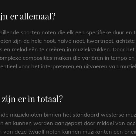
jn er allemaal?
chillende soorten noten die elk een specifieke duur e
n zijn de hele noot, halve noot, kwartnoot, achtste 
s en melodieën te creëren in muziekstukken. Door he
omplexe composities maken die variëren in tempo en 
sentieel voor het interpreteren en uitvoeren van muz
ijn er in totaal?
illende muzieknoten binnen het standaard westerse m
en en kunnen worden aangepast door middel van accid
n van deze twaalf noten kunnen muzikanten een onein