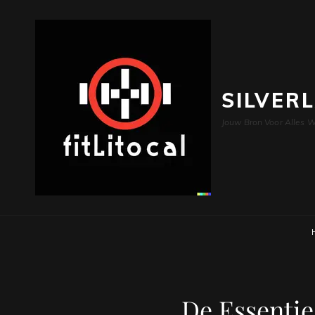
SILVER
Jouw Bron Voor Alles W
De Essentie