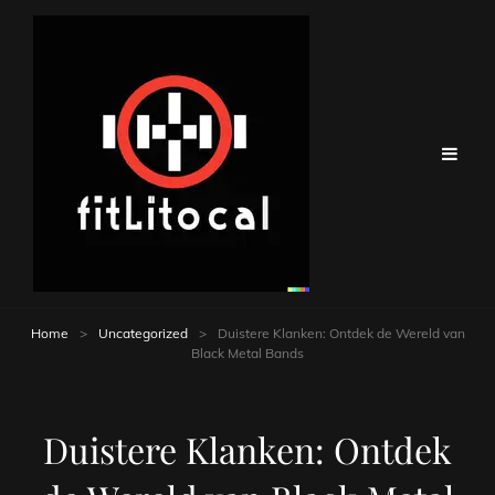
Home
>
Uncategorized
>
Duistere Klanken: Ontdek de Wereld van
Black Metal Bands
Duistere Klanken: Ontdek