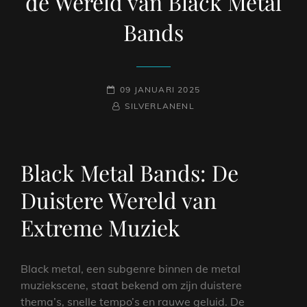
de Wereld van Black Metal
Bands
GEPLAATST
09 JANUARI 2025
OP
NAAMREGEL
BYLINE
SILVERLANENL
Black Metal Bands: De
Duistere Wereld van
Extreme Muziek
Black metal, een subgenre binnen de metal
muziekscene, staat bekend om zijn duistere
thema’s, snelle tempo’s en rauwe geluid. De