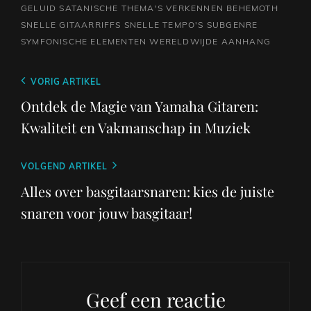
GELUID
SATANISCHE THEMA'S VERKENNEN BEHEMOTH
SNELLE GITAARRIFFS
SNELLE TEMPO'S
SUBGENRE
SYMFONISCHE ELEMENTEN
WERELDWIJDE AANHANG
Berichtnavigatie
Vorig
VORIG ARTIKEL
bericht
Ontdek de Magie van Yamaha Gitaren:
Kwaliteit en Vakmanschap in Muziek
Volgend
VOLGEND ARTIKEL
bericht
Alles over basgitaarsnaren: kies de juiste
snaren voor jouw basgitaar!
Geef een reactie