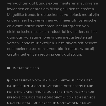
verwachten dat bands experimenteren met diverse
invloeden en genres om frisse geluiden te creëren.
Mogelijke trends in de toekomst van black metal zijn
onder meer het verkennen van meer atmosferische
en avant-garde elementen, het integreren van
elektronische muziek en industrial invloeden, en het
aangaan van samenwerkingen met artiesten uit
verschillende muziekstijlen. Deze diversiteit belooft
een boeiende toekomst voor black metal, waarbij
creativiteit en vernieuwing centraal staan.
CATEGORIEËN
UNCATEGORIZED
TAGS,
AGRESSIEVE VOCALEN
BLACK METAL
BLACK METAL
BANDS
BURZUM
CONTROVERSIËLE OPTREDENS
DARK
FUNERAL
DARKTHRONE
DUISTERE THEMA'S
EMPEROR
EPISCHE COMPOSITIES
GORGOROTH
ICONISCHE BANDS
MAYHEM
METAL MUZIEKSCENE
NOORWEGEN
RAUWE