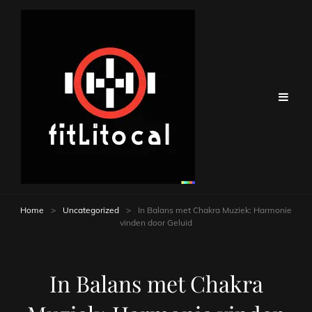
Home
>
Uncategorized
>
In Balans met Chakra Muziek: Harmonie
vinden door Geluid
In Balans met Chakra