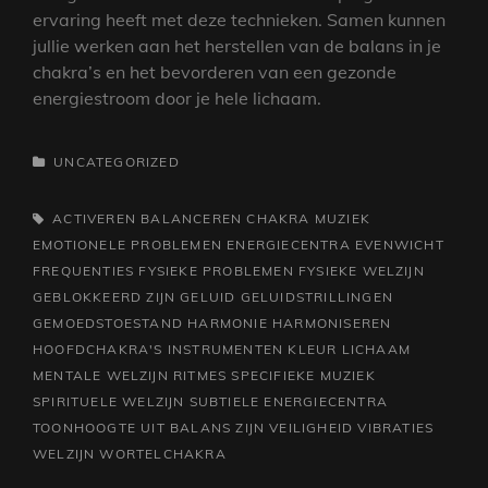
ervaring heeft met deze technieken. Samen kunnen
jullie werken aan het herstellen van de balans in je
chakra’s en het bevorderen van een gezonde
energiestroom door je hele lichaam.
CATEGORIEËN
UNCATEGORIZED
TAGS,
ACTIVEREN
BALANCEREN
CHAKRA MUZIEK
EMOTIONELE PROBLEMEN
ENERGIECENTRA
EVENWICHT
FREQUENTIES
FYSIEKE PROBLEMEN
FYSIEKE WELZIJN
GEBLOKKEERD ZIJN
GELUID
GELUIDSTRILLINGEN
GEMOEDSTOESTAND
HARMONIE
HARMONISEREN
HOOFDCHAKRA'S
INSTRUMENTEN
KLEUR
LICHAAM
MENTALE WELZIJN
RITMES
SPECIFIEKE MUZIEK
SPIRITUELE WELZIJN
SUBTIELE ENERGIECENTRA
TOONHOOGTE
UIT BALANS ZIJN
VEILIGHEID
VIBRATIES
WELZIJN
WORTELCHAKRA