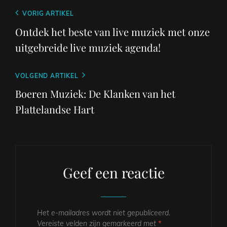
Berichtnavigatie
Vorig
VORIG ARTIKEL
bericht
Ontdek het beste van live muziek met onze
uitgebreide live muziek agenda!
Volgend
VOLGEND ARTIKEL
bericht
Boeren Muziek: De Klanken van het
Plattelandse Hart
Geef een reactie
Het e-mailadres wordt niet gepubliceerd.
Vereiste velden zijn gemarkeerd met
*