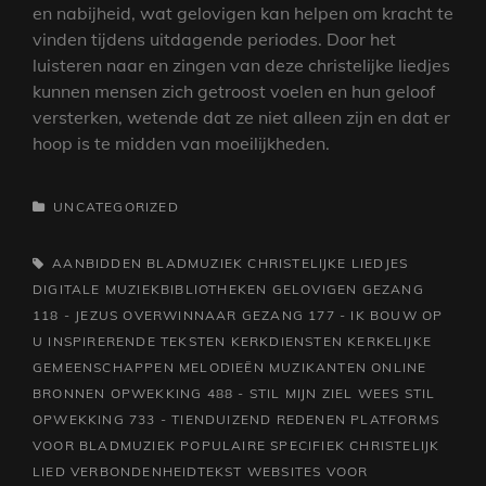
en nabijheid, wat gelovigen kan helpen om kracht te
vinden tijdens uitdagende periodes. Door het
luisteren naar en zingen van deze christelijke liedjes
kunnen mensen zich getroost voelen en hun geloof
versterken, wetende dat ze niet alleen zijn en dat er
hoop is te midden van moeilijkheden.
CATEGORIEËN
UNCATEGORIZED
TAGS,
AANBIDDEN
BLADMUZIEK
CHRISTELIJKE LIEDJES
DIGITALE MUZIEKBIBLIOTHEKEN
GELOVIGEN
GEZANG
118 - JEZUS OVERWINNAAR
GEZANG 177 - IK BOUW OP
U
INSPIRERENDE TEKSTEN
KERKDIENSTEN
KERKELIJKE
GEMEENSCHAPPEN
MELODIEËN
MUZIKANTEN
ONLINE
BRONNEN
OPWEKKING 488 - STIL MIJN ZIEL WEES STIL
OPWEKKING 733 - TIENDUIZEND REDENEN
PLATFORMS
VOOR BLADMUZIEK
POPULAIRE
SPECIFIEK CHRISTELIJK
LIED
VERBONDENHEIDTEKST
WEBSITES VOOR