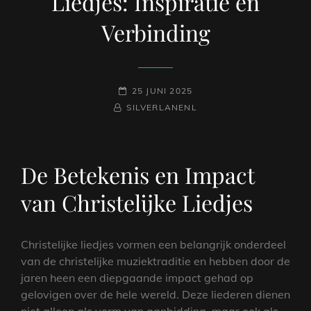
Liedjes: Inspiratie en
Verbinding
GEPLAATST
25 JUNI 2025
NAAMREGEL
BYLINE
OP
SILVERLANENL
De Betekenis en Impact
van Christelijke Liedjes
Christelijke liedjes vormen een belangrijk onderdeel
van de christelijke muziektraditie en hebben door de
jaren heen een diepgaande impact gehad op
gelovigen over de hele wereld. Deze liederen dienen